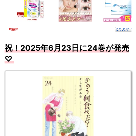
祝！
2025
年6
月23
日に24
巻が発売
♡