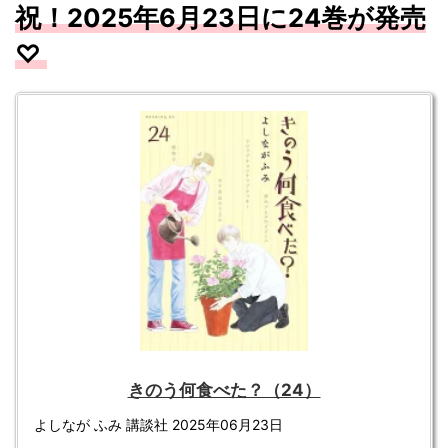
祝！
2025
年6
月23
日に24
巻が発売
♡
きのう何食べた？（24）
よしなが ふみ 講談社 2025年06月23日