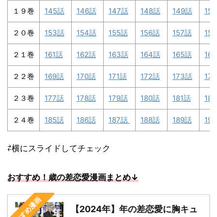
１９巻
145話
146話
147話
148話
149話
15
２０巻
153話
154話
155話
156話
157話
15
２１巻
161話
162話
163話
164話
165話
16
２２巻
169話
170話
171話
172話
173話
17
２３巻
177話
178話
179話
180話
181話
18
２４巻
185話
186話
187話
188話
189話
19
⇄横にスライドしてチェック
おすすめ！歳の差恋愛漫画まとめ↓
おすすめ漫画
【2024年】年の差恋愛に胸キュ