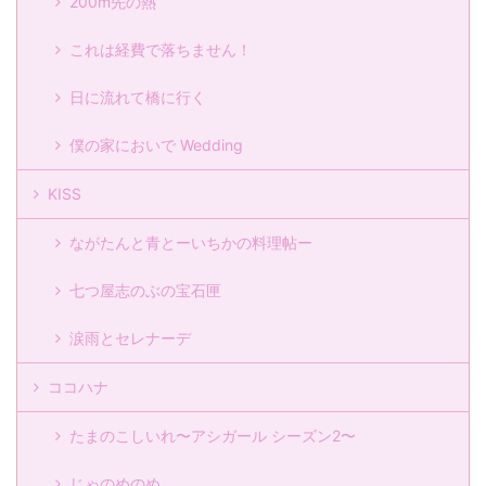
200m先の熱
これは経費で落ちません！
日に流れて橋に行く
僕の家においで Wedding
KISS
ながたんと青とーいちかの料理帖ー
七つ屋志のぶの宝石匣
涙雨とセレナーデ
ココハナ
たまのこしいれ〜アシガール シーズン2〜
じゃのめのめ