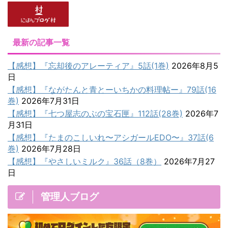
最新の記事一覧
【感想】『忘却後のアレーティア』5話(1巻)
2026年8月5
日
【感想】『ながたんと青とーいちかの料理帖ー』79話(16
巻)
2026年7月31日
【感想】『七つ屋志のぶの宝石匣』112話(28巻)
2026年7
月31日
【感想】『たまのこしいれ〜アシガールEDO〜』37話(6
巻)
2026年7月28日
【感想】『やさしいミルク』36話（8巻）
2026年7月27
日
管理人ブログ