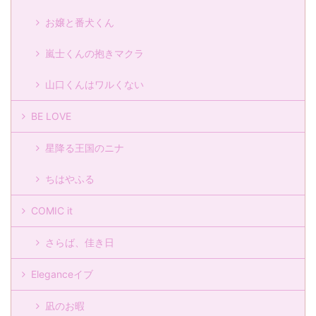
お嬢と番犬くん
嵐士くんの抱きマクラ
山口くんはワルくない
BE LOVE
星降る王国のニナ
ちはやふる
COMIC it
さらば、佳き日
Eleganceイブ
凪のお暇