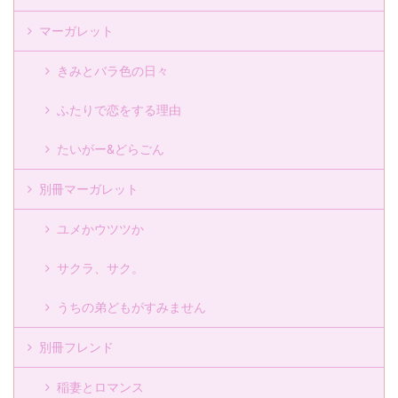
マーガレット
きみとバラ色の日々
ふたりで恋をする理由
たいがー&どらごん
別冊マーガレット
ユメかウツツか
サクラ、サク。
うちの弟どもがすみません
別冊フレンド
稲妻とロマンス