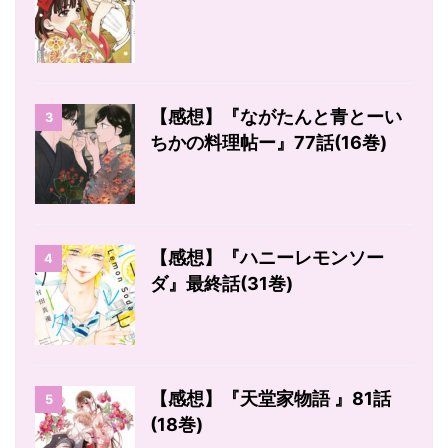
【感想】『ながたんと青とーい
3
ちかの料理帖ー』77話(16巻)
【感想】『ハニーレモンソー
4
ダ』最終話(31巻)
【感想】『天堂家物語 』81話
5
(18巻)