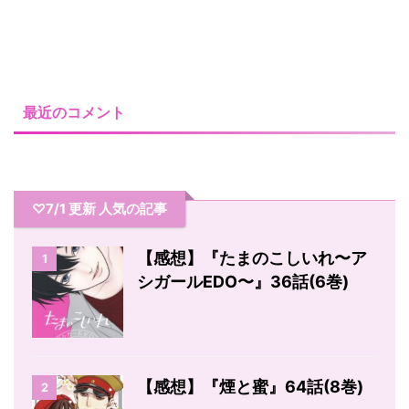
最近のコメント
♡7/1 更新 人気の記事
【感想】『たまのこしいれ〜ア
1
シガールEDO〜』36話(6巻)
【感想】『煙と蜜』64話(8巻)
2