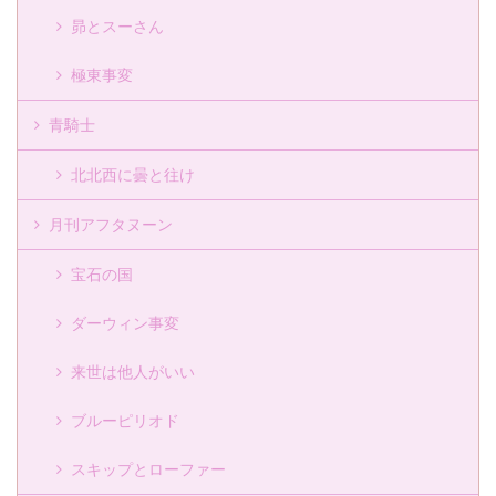
昴とスーさん
極東事変
青騎士
北北西に曇と往け
月刊アフタヌーン
宝石の国
ダーウィン事変
来世は他人がいい
ブルーピリオド
スキップとローファー