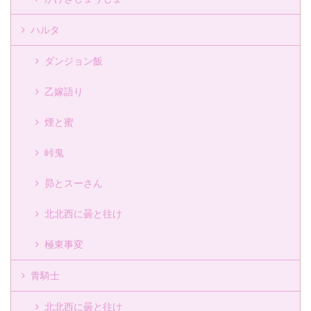
ハルタ
ダンジョン飯
乙嫁語り
煙と蜜
峠鬼
昴とスーさん
北北西に曇と往け
極東事変
青騎士
北北西に曇と往け