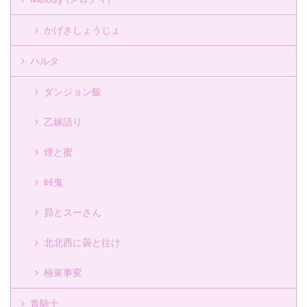
かげきしょうじょ
ハルタ
ダンジョン飯
乙嫁語り
煙と蜜
峠鬼
昴とスーさん
北北西に曇と往け
極東事変
青騎士