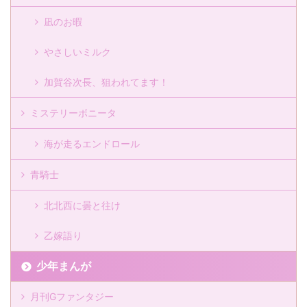
凪のお暇
やさしいミルク
加賀谷次長、狙われてます！
ミステリーボニータ
海が走るエンドロール
青騎士
北北西に曇と往け
乙嫁語り
少年まんが
月刊Gファンタジー