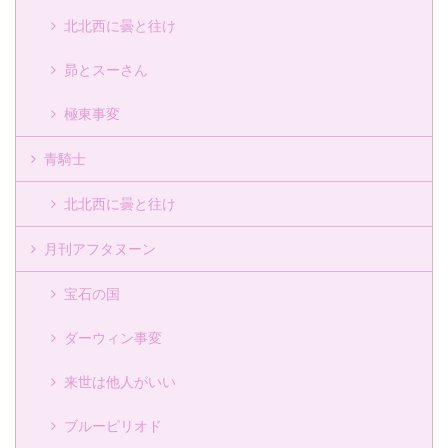
北北西に曇と往け
昴とスーさん
極東事変
青騎士
北北西に曇と往け
月刊アフタヌーン
宝石の国
ダーウィン事変
来世は他人がいい
ブルーピリオド