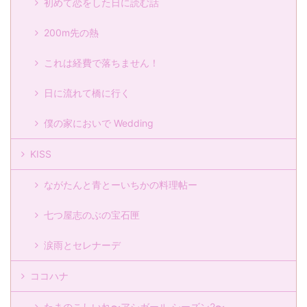
初めて恋をした日に読む話
200m先の熱
これは経費で落ちません！
日に流れて橋に行く
僕の家においで Wedding
KISS
ながたんと青とーいちかの料理帖ー
七つ屋志のぶの宝石匣
涙雨とセレナーデ
ココハナ
たまのこしいれ〜アシガール シーズン2〜