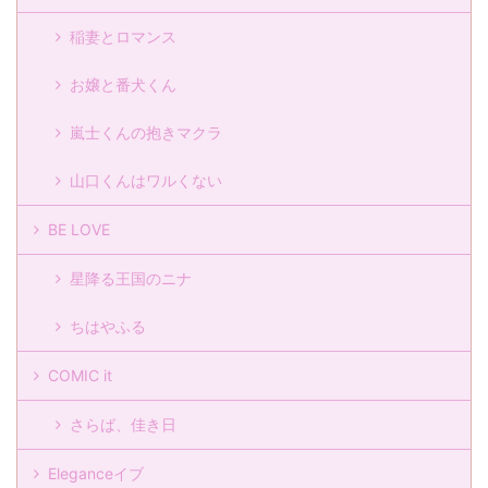
稲妻とロマンス
お嬢と番犬くん
嵐士くんの抱きマクラ
山口くんはワルくない
BE LOVE
星降る王国のニナ
ちはやふる
COMIC it
さらば、佳き日
Eleganceイブ