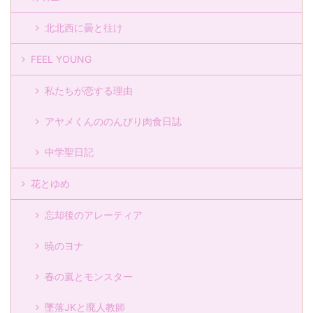
北北西に曇と往け
FEEL YOUNG
私たちが恋する理由
アヤメくんののんびり肉食日誌
中学聖日記
花とゆめ
忘却後のアレーティア
暁のヨナ
春の嵐とモンスター
墜落JKと廃人教師