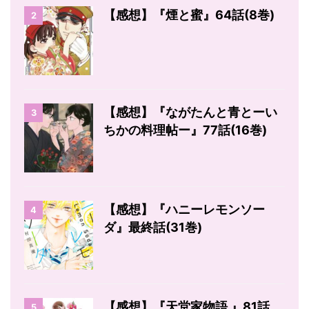
【感想】『煙と蜜』64話(8巻)
2
【感想】『ながたんと青とーい
3
ちかの料理帖ー』77話(16巻)
【感想】『ハニーレモンソー
4
ダ』最終話(31巻)
【感想】『天堂家物語 』81話
5