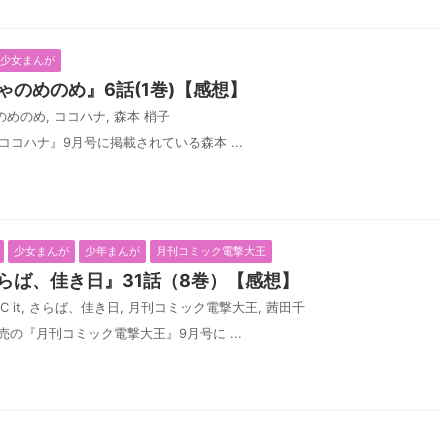
少女まんが
ゃのめのめ』6話(1巻)【感想】
のめのめ
,
ココハナ
,
森本 梢子
『ココハナ』9月号に掲載されている森本 ...
少女まんが
少年まんが
月刊コミック電撃大王
らば、佳き日』31話（8巻）【感想】
C it
,
さらば、佳き日
,
月刊コミック電撃大王
,
茜田千
発売の『月刊コミック電撃大王』9月号に ...