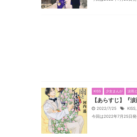
KISS
少女まんが
涙雨
【あらすじ】『涙雨
2022/7/25
KISS
今回は2022年7月25日発