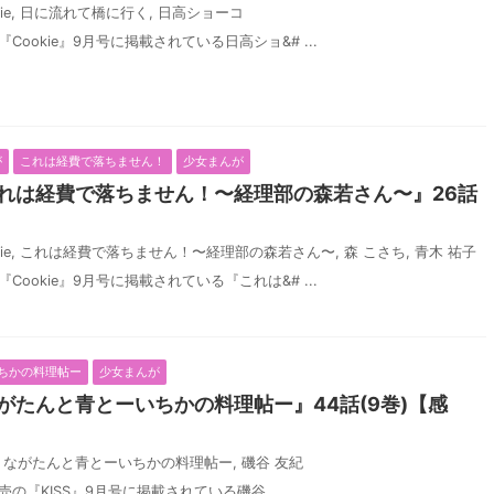
ie
,
日に流れて橋に行く
,
日高ショーコ
『Cookie』9月号に掲載されている日高ショ&# ...
が
これは経費で落ちません！
少女まんが
れは経費で落ちません！〜経理部の森若さん〜』26話
ie
,
これは経費で落ちません！〜経理部の森若さん〜
,
森 こさち
,
青木 祐子
『Cookie』9月号に掲載されている『これは&# ...
ちかの料理帖ー
少女まんが
がたんと青とーいちかの料理帖ー』44話(9巻)【感
,
ながたんと青とーいちかの料理帖ー
,
磯谷 友紀
売の『KISS』9月号に掲載されている磯谷  ...