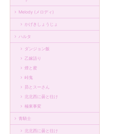
Melody (メロディ)
かげきしょうじょ
ハルタ
ダンジョン飯
乙嫁語り
煙と蜜
峠鬼
昴とスーさん
北北西に曇と往け
極東事変
青騎士
北北西に曇と往け