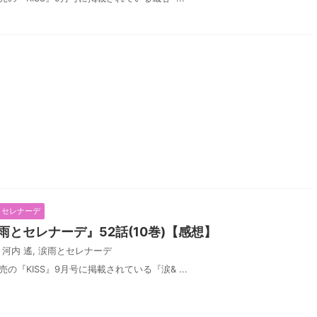
とセレナーデ
とセレナーデ』52話(10巻)【感想】
,
河内 遙
,
涙雨とセレナーデ
売の『KISS』9月号に掲載されている『涙& ...