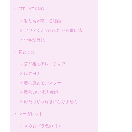
FEEL YOUNG
私たちが恋する理由
アヤメくんののんびり肉食日誌
中学聖日記
花とゆめ
忘却後のアレーティア
暁のヨナ
春の嵐とモンスター
墜落JKと廃人教師
顔だけじゃ好きになりません
マーガレット
きみとバラ色の日々