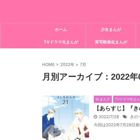
ホーム
少女まんが
TVドラマ化まんが
実写映画化まんが
HOME
>
2022年
>
7月
月別アーカイブ：2022年
BLまんが
TVドラマ化ま
【あらすじ】『き
2022/7/28
きの
今回は2022年7月28日発