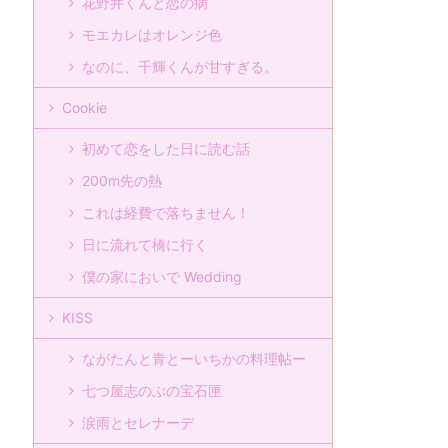
花野井くんと恋の病
モエカレはオレンジ色
なのに、千輝くんが甘すぎる。
Cookie
初めて恋をした日に読む話
200m先の熱
これは経費で落ちません！
日に流れて橋に行く
僕の家においで Wedding
KISS
ながたんと青とーいちかの料理帖ー
七つ屋志のぶの宝石匣
涙雨とセレナーデ