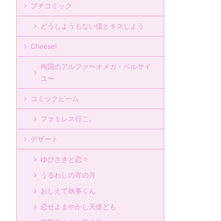
プチコミック
どうしようもない僕とキスしよう
Cheese!
殉国のアルファ〜オメガ・ベルサイ
ユ〜
コミックビーム
ファミレス行こ。
デザート
ゆびさきと恋々
うるわしの宵の月
おしえて執事くん
恋せよまやかし天使ども