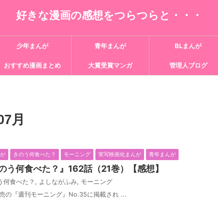
好きな漫画の感想をつらつらと・・・
少年まんが
青年まんが
BLまんが
おすすめ漫画まとめ
大賞受賞マンガ
管理人ブログ
07月
んが
きのう何食べた？
モーニング
実写映画化まんが
青年まんが
のう何食べた？』162話（21巻）【感想】
う何食べた？
,
よしながふみ
,
モーニング
売の『週刊モーニング』No.35に掲載され ...