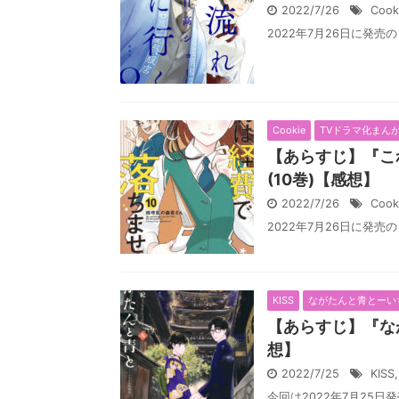
2022/7/26
Cook
2022年7月26日に発売の
Cookie
TVドラマ化まん
【あらすじ】『こ
(10巻)【感想】
2022/7/26
Cook
2022年7月26日に発売の
KISS
ながたんと青とーい
【あらすじ】『な
想】
2022/7/25
KISS
今回は2022年7月25日発