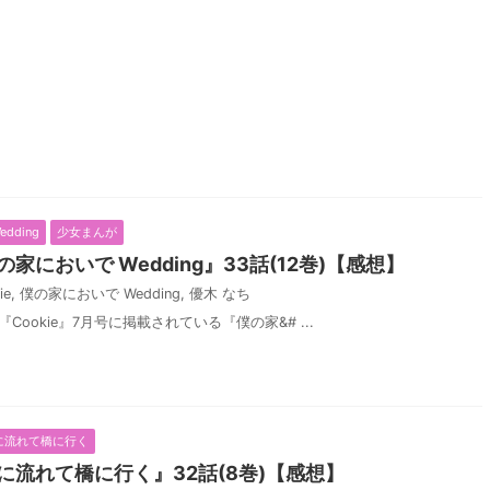
dding
少女まんが
においで Wedding』33話(12巻)【感想】
ie
,
僕の家においで Wedding
,
優木 なち
『Cookie』7月号に掲載されている『僕の家&# ...
に流れて橋に行く
に流れて橋に行く』32話(8巻)【感想】