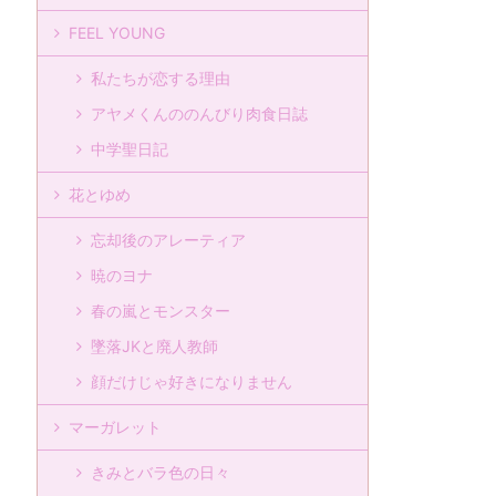
FEEL YOUNG
私たちが恋する理由
アヤメくんののんびり肉食日誌
中学聖日記
花とゆめ
忘却後のアレーティア
暁のヨナ
春の嵐とモンスター
墜落JKと廃人教師
顔だけじゃ好きになりません
マーガレット
きみとバラ色の日々