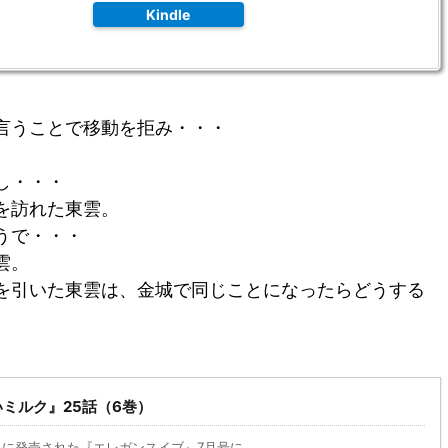
Kindle
言うことで移動を拒み・・・
。
し・・・
を訪れた東雲。
うで・・・
雲。
を引いた東雲は、金城で同じことになったらどうする
ミルク』25話（6巻）
日に発売された『エレガンスイブ』7月号に ...