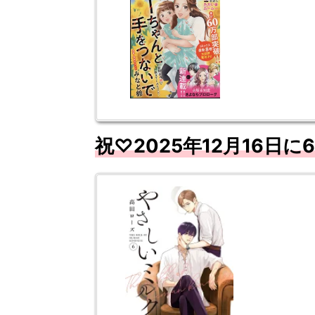
祝♡2025年12
月
16
日に6