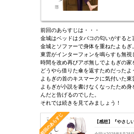
前回のあらすじは・・・
金城はベッドはタバコの匂いがすると
金城とソファーで身体を重ねたよもぎ
東雲がインターフォンを鳴らすも無視
時間を改め再び
アポ無しでよもぎの家
どうやら借りた傘を返すためだったよ
よもぎの首のキスマークに気付いた東
よもぎが小説を書けなくなったため身
んだと告げるのでした。
それでは続きを見てみましょう！
前回のあらすじ
【感想】『やさしい
今回は2025年5月25