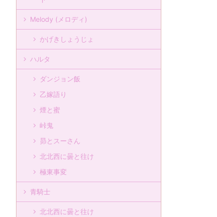
Melody (メロディ)
かげきしょうじょ
ハルタ
ダンジョン飯
乙嫁語り
煙と蜜
峠鬼
昴とスーさん
北北西に曇と往け
極東事変
青騎士
北北西に曇と往け