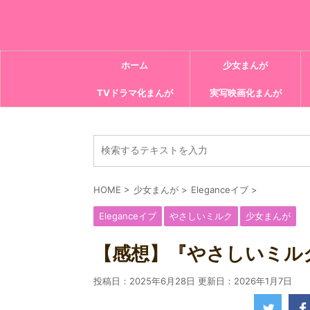
ホーム
少女まんが
TVドラマ化まんが
実写映画化まんが
HOME
>
少女まんが
>
Eleganceイブ
>
Eleganceイブ
やさしいミルク
少女まんが
【感想】『やさしいミルク
投稿日：2025年6月28日 更新日：
2026年1月7日