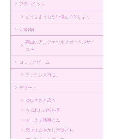
プチコミック
どうしようもない僕とキスしよう
Cheese!
殉国のアルファ〜オメガ・ベルサイ
ユ〜
コミックビーム
ファミレス行こ。
デザート
ゆびさきと恋々
うるわしの宵の月
おしえて執事くん
恋せよまやかし天使ども