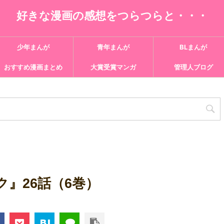
好きな漫画の感想をつらつらと・・・
少年まんが
青年まんが
BLまんが
おすすめ漫画まとめ
大賞受賞マンガ
管理人ブログ
』26話（6巻）