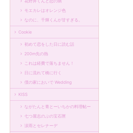
花野井くんと恋の病
モエカレはオレンジ色
なのに、千輝くんが甘すぎる。
Cookie
初めて恋をした日に読む話
200m先の熱
これは経費で落ちません！
日に流れて橋に行く
僕の家においで Wedding
KISS
ながたんと青とーいちかの料理帖ー
七つ屋志のぶの宝石匣
涙雨とセレナーデ