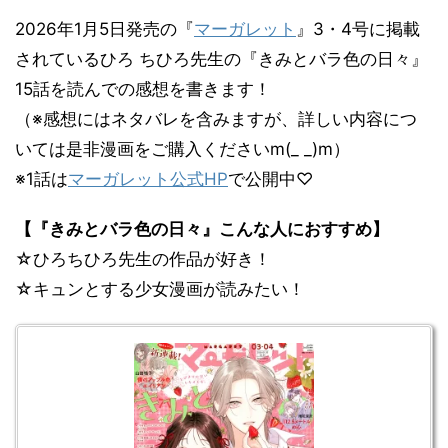
2026年1月5日発売の『
マーガレット
』3・4号に掲載
されているひろ ちひろ先生の『きみとバラ色の日々』
15話を読んでの感想を書きます！
（※感想にはネタバレを含みますが、詳しい内容につ
いては是非漫画をご購入くださいm(_ _)m）
※1話は
マーガレット公式HP
で公開中♡
【『きみとバラ色の日々』こんな人におすすめ】
☆ひろちひろ先生の作品が好き！
☆キュンとする少女漫画が読みたい！