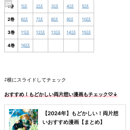
1巻
1話
2話
3話
4話
5話
2巻
6話
7話
8話
9話
10話
3巻
11話
12話
13話
14話
15話
4巻
16話
⇄横にスライドしてチェック
おすすめ！もどかしい両片想い漫画もチェック
♡↓
【2024年】もどかしい！両片想
いおすすめ漫画【まとめ】