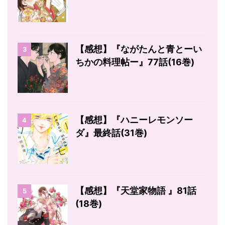
【感想】『ながたんと青とーい
3
ちかの料理帖ー』77話(16巻)
【感想】『ハニーレモンソー
4
ダ』最終話(31巻)
【感想】『天堂家物語 』81話
5
(18巻)