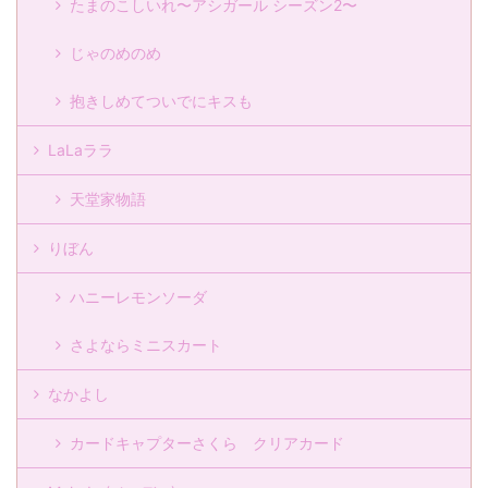
たまのこしいれ〜アシガール シーズン2〜
じゃのめのめ
抱きしめてついでにキスも
LaLaララ
天堂家物語
りぼん
ハニーレモンソーダ
さよならミニスカート
なかよし
カードキャプターさくら クリアカード