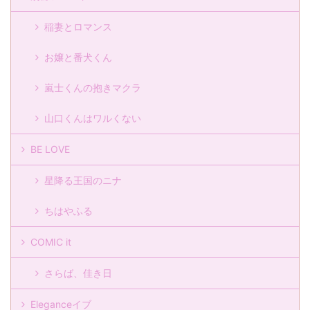
稲妻とロマンス
お嬢と番犬くん
嵐士くんの抱きマクラ
山口くんはワルくない
BE LOVE
星降る王国のニナ
ちはやふる
COMIC it
さらば、佳き日
Eleganceイブ