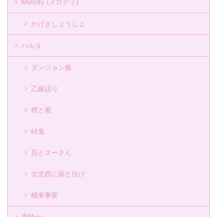
Melody (メロディ)
かげきしょうじょ
ハルタ
ダンジョン飯
乙嫁語り
煙と蜜
峠鬼
昴とスーさん
北北西に曇と往け
極東事変
青騎士