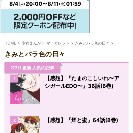
HOME
>
少女まんが
>
マーガレット
>
きみとバラ色の日々
>
きみとバラ色の日々
♡7/1 更新 人気の記事
【感想】『たまのこしいれ〜ア
1
シガールEDO〜』36話(6巻)
【感想】『煙と蜜』64話(8巻)
2