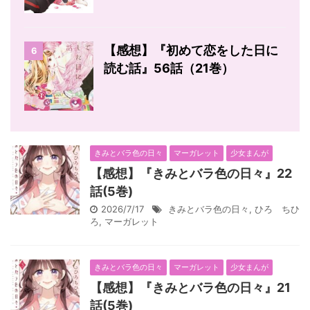
【感想】『初めて恋をした日に
6
読む話』56話（21巻）
きみとバラ色の日々
マーガレット
少女まんが
【感想】『きみとバラ色の日々』22
話(5巻)
2026/7/17
きみとバラ色の日々
,
ひろ ちひ
ろ
,
マーガレット
きみとバラ色の日々
マーガレット
少女まんが
【感想】『きみとバラ色の日々』21
話(5巻)