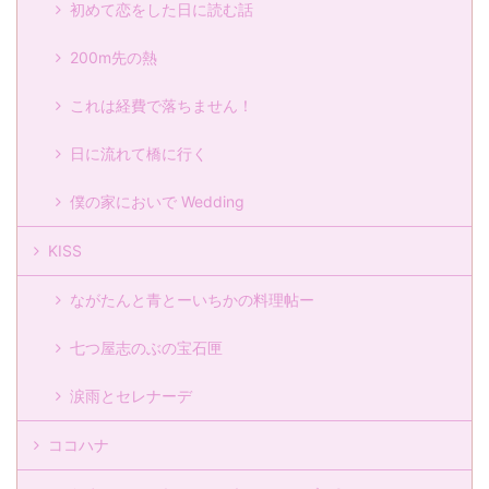
初めて恋をした日に読む話
200m先の熱
これは経費で落ちません！
日に流れて橋に行く
僕の家においで Wedding
KISS
ながたんと青とーいちかの料理帖ー
七つ屋志のぶの宝石匣
涙雨とセレナーデ
ココハナ