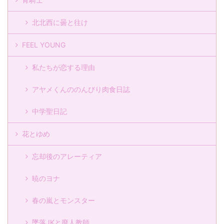
北北西に曇と往け
FEEL YOUNG
私たちが恋する理由
アヤメくんののんびり肉食日誌
中学聖日記
花とゆめ
忘却後のアレーティア
暁のヨナ
春の嵐とモンスター
墜落JKと廃人教師