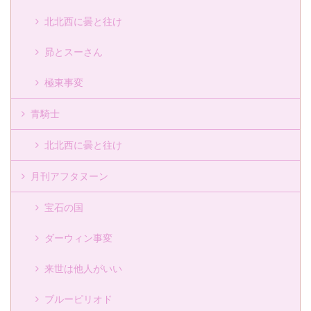
北北西に曇と往け
昴とスーさん
極東事変
青騎士
北北西に曇と往け
月刊アフタヌーン
宝石の国
ダーウィン事変
来世は他人がいい
ブルーピリオド