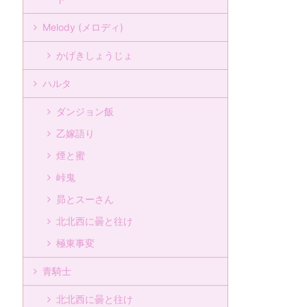
Melody (メロディ)
かげきしょうじょ
ハルタ
ダンジョン飯
乙嫁語り
煙と蜜
峠鬼
昴とスーさん
北北西に曇と往け
極東事変
青騎士
北北西に曇と往け