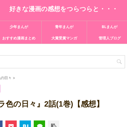
好きな漫画の感想をつらつらと・・・
少年まんが
青年まんが
BLまんが
おすすめ漫画まとめ
大賞受賞マンガ
管理人ブログ
色の日々
>
色の日々』2話(1巻)【感想】