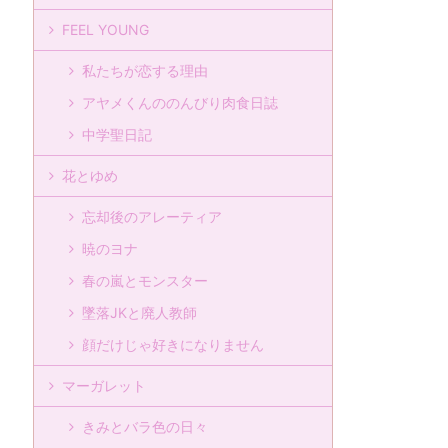
FEEL YOUNG
私たちが恋する理由
アヤメくんののんびり肉食日誌
中学聖日記
花とゆめ
忘却後のアレーティア
暁のヨナ
春の嵐とモンスター
墜落JKと廃人教師
顔だけじゃ好きになりません
マーガレット
きみとバラ色の日々