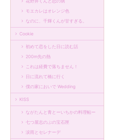
花野井くんと恋の病
モエカレはオレンジ色
なのに、千輝くんが甘すぎる。
Cookie
初めて恋をした日に読む話
200m先の熱
これは経費で落ちません！
日に流れて橋に行く
僕の家においで Wedding
KISS
ながたんと青とーいちかの料理帖ー
七つ屋志のぶの宝石匣
涙雨とセレナーデ