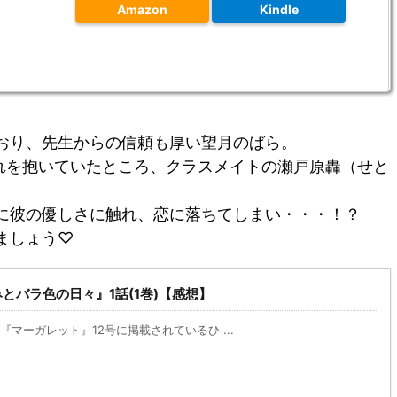
Amazon
Kindle
おり、先生からの信頼も厚い望月のばら。
憧れを抱いていたところ、クラスメイトの瀬戸原轟（せと
に彼の優しさに触れ、恋に落ちてしまい・・・！？
ましょう♡
とバラ色の日々』1話(1巻)【感想】
の『マーガレット』12号に掲載されているひ ...