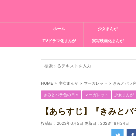
ホーム
少女まんが
TVドラマ化まんが
実写映画化まんが
HOME
>
少女まんが
>
マーガレット
>
きみとバラ
きみとバラ色の日々
マーガレット
少女まんが
【あらすじ】『きみとバラ
投稿日：2023年6月5日 更新日：
2023年8月24日