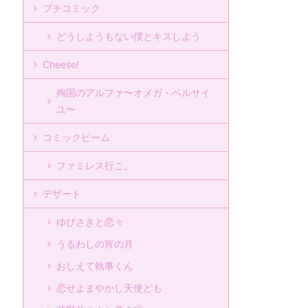
プチコミック
どうしようもない僕とキスしよう
Cheese!
殉国のアルファ〜オメガ・ベルサイ
ユ〜
コミックビーム
ファミレス行こ。
デザート
ゆびさきと恋々
うるわしの宵の月
おしえて執事くん
恋せよまやかし天使ども