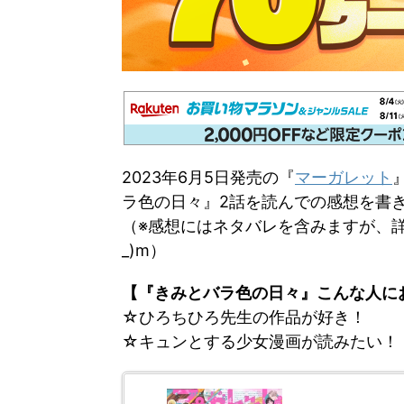
2023年6月5日発売の『
マーガレット
ラ色の日々』2話を読んでの感想を書
（※感想にはネタバレを含みますが、詳
_)m）
【『きみとバラ色の日々』こんな人に
☆ひろちひろ先生の作品が好き！
☆キュンとする少女漫画が読みたい！