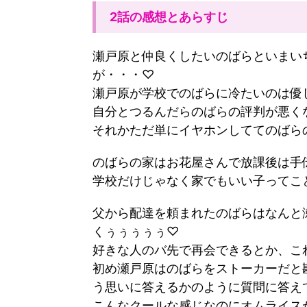
2話の感想とあらすじ
瀬戸原と仲良くしたいのばらといまい
が・・・♡
瀬戸原が学校でのばらに冷たいのは優
自分とつるんだらのばらの評判が悪く
それかただ単にイヤホンしててのばら
のばらの家はお花屋さんで放課後は手
学校だけじゃなく家でもいい子ってこ
父から配達を頼まれたのばらはなんと
くぅぅぅぅぅ♡
好きな人のバ先で再会できるとか、こ
初め瀬戸原はのばらをストーカーだと
う思いに答えるかのように質問に答え
こんなクールな感じなのにオムライス