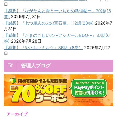
日
【感想】『ながたんと青とーいちかの料理帖ー』79話(16
巻)
2026年7月31日
【感想】『七つ屋志のぶの宝石匣』112話(28巻)
2026年7
月31日
【感想】『たまのこしいれ〜アシガールEDO〜』37話(6
巻)
2026年7月28日
【感想】『やさしいミルク』36話（8巻）
2026年7月27
日
管理人ブログ
アーカイブ