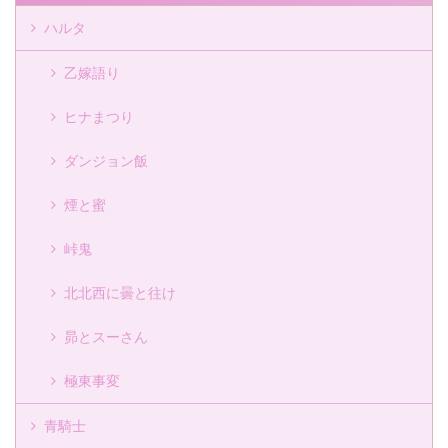
ハルタ
乙嫁語り
ヒナまつり
ダンジョン飯
煙と蜜
峠鬼
北北西に曇と往け
昴とスーさん
極東事変
青騎士