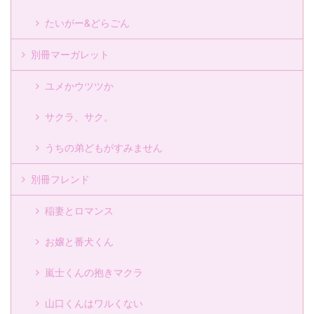
たいがー&どらごん
別冊マーガレット
ユメかウツツか
サクラ、サク。
うちの弟どもがすみません
別冊フレンド
稲妻とロマンス
お嬢と番犬くん
嵐士くんの抱きマクラ
山口くんはワルくない