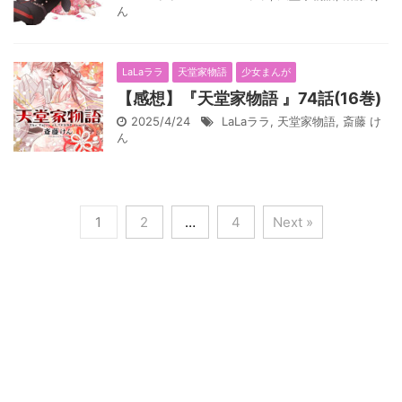
ん
LaLaララ
天堂家物語
少女まんが
【感想】『天堂家物語 』74話(16巻)
2025/4/24
LaLaララ
,
天堂家物語
,
斎藤 け
ん
1
2
…
4
Next »