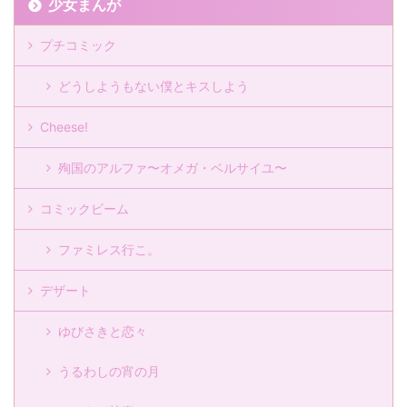
少女まんが
プチコミック
どうしようもない僕とキスしよう
Cheese!
殉国のアルファ〜オメガ・ベルサイユ〜
コミックビーム
ファミレス行こ。
デザート
ゆびさきと恋々
うるわしの宵の月