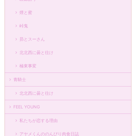
煙と蜜
峠鬼
昴とスーさん
北北西に曇と往け
極東事変
青騎士
北北西に曇と往け
FEEL YOUNG
私たちが恋する理由
アヤメくんののんびり肉食日誌