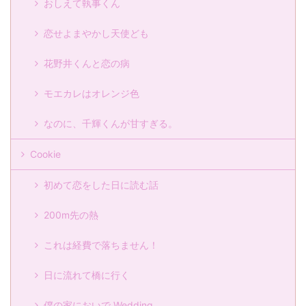
おしえて執事くん
恋せよまやかし天使ども
花野井くんと恋の病
モエカレはオレンジ色
なのに、千輝くんが甘すぎる。
Cookie
初めて恋をした日に読む話
200m先の熱
これは経費で落ちません！
日に流れて橋に行く
僕の家においで Wedding