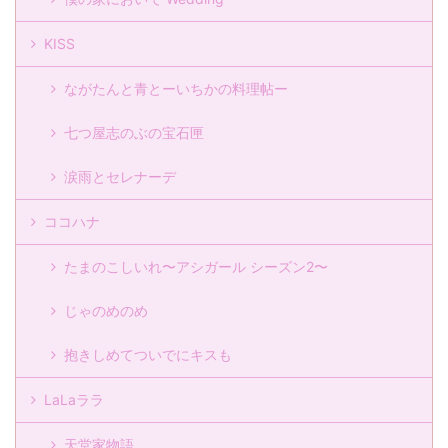
KISS
ながたんと青とーいちかの料理帖ー
七つ屋志のぶの宝石匣
涙雨とセレナーデ
ココハナ
たまのこしいれ〜アシガール シーズン2〜
じゃのめのめ
抱きしめてついでにキスも
LaLaララ
天堂家物語