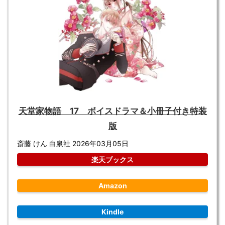
天堂家物語 17 ボイスドラマ＆小冊子付き特装
版
斎藤 けん 白泉社 2026年03月05日
楽天ブックス
Amazon
Kindle