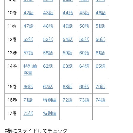
10巻
42話
43話
44話
45話
46話
11巻
47話
48話
49話
50話
51話
12巻
52話
53話
54話
55話
56話
13巻
57話
58話
59話
60話
61話
14巻
特別編
62話
63話
64話
65話
序章
15巻
66話
67話
68話
69話
70話
16巻
71話
特別編
72話
73話
74話
17巻
75話
特別編
⇄横にスライドしてチェック