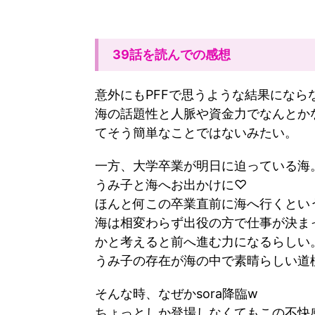
39話を読んでの感想
意外にもPFFで思うような結果になら
海の話題性と人脈や資金力でなんとか
てそう簡単なことではないみたい。
一方、大学卒業が明日に迫っている海
うみ子と海へお出かけに♡
ほんと何この卒業直前に海へ行くとい
海は相変わらず出役の方で仕事が決ま
かと考えると前へ進む力になるらしい
うみ子の存在が海の中で素晴らしい道
そんな時、なぜかsora降臨w
ちょっとしか登場しなくてもこの不快