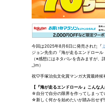
今回は2025年8月6日に発売された『
ジョン先生の『海が走るエンドロール 
（※感想にはネタバレを含みますが、詳
_)m）
祝♡手塚治虫文化賞マンガ大賞最終候
【『海が走るエンドロール 』こんな
☆自分で自分の限界を作ってしまって
☆新しく何かを始めたいが踏み出せず