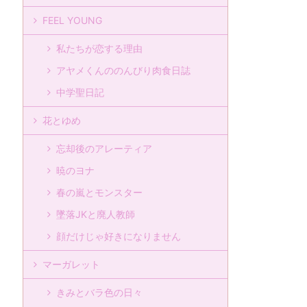
FEEL YOUNG
私たちが恋する理由
アヤメくんののんびり肉食日誌
中学聖日記
花とゆめ
忘却後のアレーティア
暁のヨナ
春の嵐とモンスター
墜落JKと廃人教師
顔だけじゃ好きになりません
マーガレット
きみとバラ色の日々