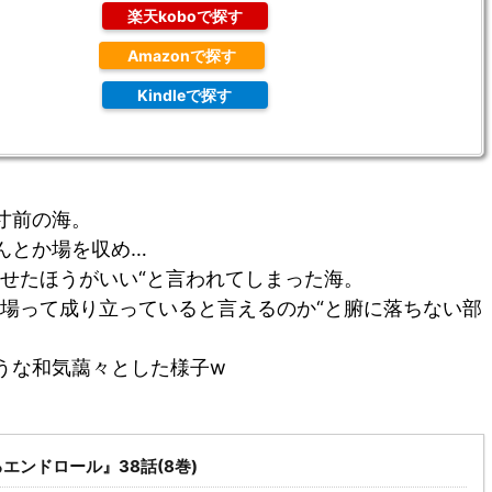
楽天koboで探す
Amazonで探す
Kindleで探す
寸前の海。
んとか場を収め…
乗せたほうがいい“と言われてしまった海。
場って成り立っていると言えるのか“と腑に落ちない部
うな和気藹々とした様子w
エンドロール』38話(8巻)