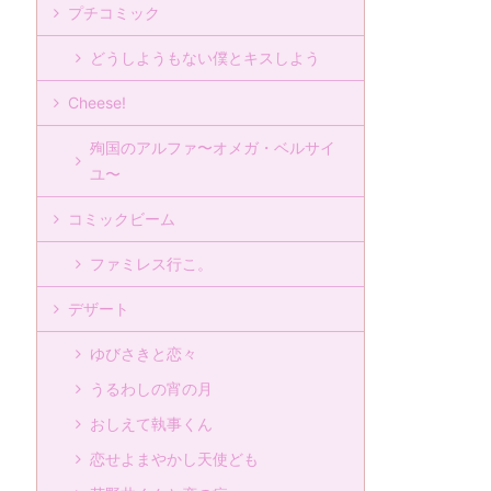
プチコミック
どうしようもない僕とキスしよう
Cheese!
殉国のアルファ〜オメガ・ベルサイ
ユ〜
コミックビーム
ファミレス行こ。
デザート
ゆびさきと恋々
うるわしの宵の月
おしえて執事くん
恋せよまやかし天使ども