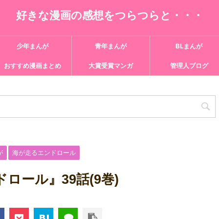
好きな漫画の感想をつらつらと・・・
少年まんが
青年まんが
BLまんが
おすすめ漫画まとめ
大賞受賞マンガ
管理人ブログ
が
海が走るエンドロール
ロール』39話(9巻)