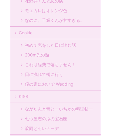
花野井くんと恋の病
モエカレはオレンジ色
なのに、千輝くんが甘すぎる。
Cookie
初めて恋をした日に読む話
200m先の熱
これは経費で落ちません！
日に流れて橋に行く
僕の家においで Wedding
KISS
ながたんと青とーいちかの料理帖ー
七つ屋志のぶの宝石匣
涙雨とセレナーデ