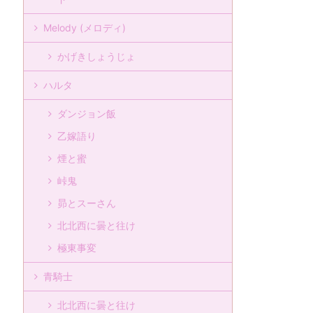
Melody (メロディ)
かげきしょうじょ
ハルタ
ダンジョン飯
乙嫁語り
煙と蜜
峠鬼
昴とスーさん
北北西に曇と往け
極東事変
青騎士
北北西に曇と往け