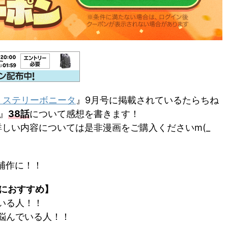
ミステリーボニータ
』9月号に掲載されているたらちね
』
38話
について感想を書きます！
しい内容については是非漫画をご購入くださいm(_
補作に！！
人におすすめ】
いる人！！
悩んでいる人！！