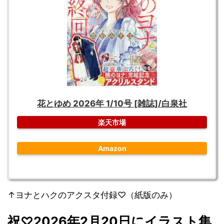
花とゆめ 2026年 1/10号 [雑誌]/白泉社
楽天市場
Amazon
↑ヨナとハクのアクスタ付録♡（紙版のみ）
祝♡
2026
年2
月20
日にイラスト集