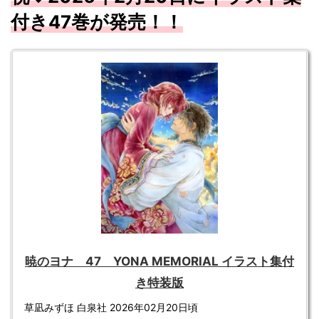
付き47
巻が
発売！！
暁のヨナ 47 YONA MEMORIAL イラスト集付
き特装版
草凪みずほ 白泉社 2026年02月20日頃