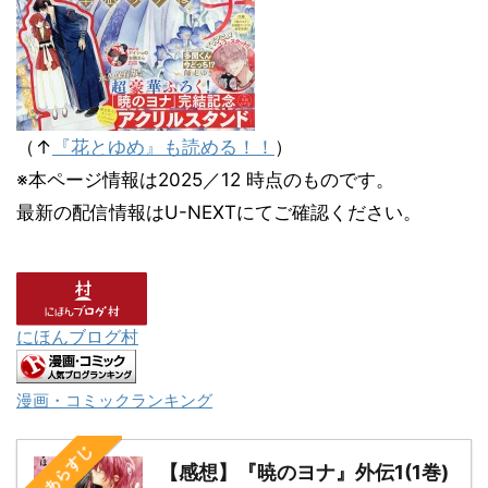
（↑
『花とゆめ』も読める！！
）
※本ページ情報は2025／12 時点のものです。
最新の配信情報はU-NEXTにてご確認ください。
にほんブログ村
漫画・コミックランキング
次のあらすじ
【感想】『暁のヨナ』外伝1(1巻)