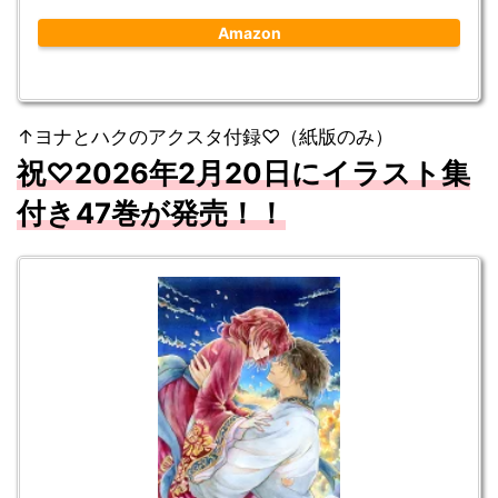
Amazon
↑ヨナとハクのアクスタ付録♡（紙版のみ）
祝♡
2026
年2
月20
日にイラスト集
付き47
巻が
発売！！