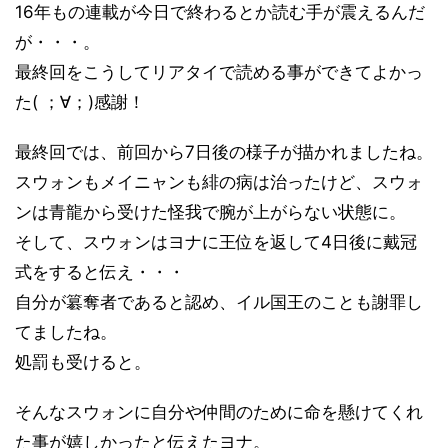
16年もの連載が今日で終わるとか読む手が震えるんだ
が・・・。
最終回をこうしてリアタイで読める事ができてよかっ
た( ；∀；)感謝！
最終回では、前回から7日後の様子が描かれましたね。
スウォンもメイニャンも緋の病は治ったけど、スウォ
ンは青龍から受けた怪我で腕が上がらない状態に。
そして、スウォンはヨナに王位を返して4日後に戴冠
式をすると伝え・・・
自分が簒奪者であると認め、イル国王のことも謝罪し
てましたね。
処罰も受けると。
そんなスウォンに自分や仲間のために命を懸けてくれ
た事が嬉しかったと伝えたヨナ。