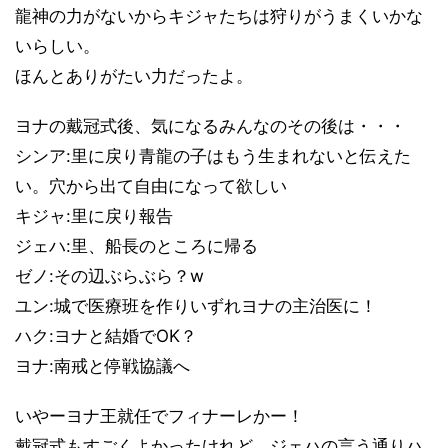
龍神の力がないからキジャたちは狩りがうまくいかな
いらしい。
ほんとありがたい力だったよ。
ヨナの戴冠式後、気になるみんなのその後は・・・
シンア:里に戻り青龍の子はもう生まれないと伝えた
い。穴から出て自由になって欲しい
キジャ:里に戻り報告
ジェハ:里、船長のところに帰る
ゼノ:その辺ぶらぶら？w
ユン:城で医療班を作りいずれヨナの主治医に！
ハク:ヨナと結婚でOK？
ヨナ:南戒と停戦協議へ
いやーヨナ王就任でフィナーレかー！
戴冠式もすごくよかったけれど、ジェハの言う通りハ