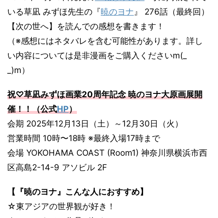
いる草凪 みずほ先生の『
暁のヨナ
』 276話（最終回）
【次の世へ】を読んでの感想を書きます！
（※感想にはネタバレを含む可能性があります。詳し
い内容については是非漫画をご購入くださいm(_
_)m）
祝♡草凪みずほ画業20周年記念 暁のヨナ大原画展開
催！！（公式
HP
）
会期 2025年12月13日（土）～12月30日（火）
営業時間 10時〜18時 ※最終入場17時まで
会場 YOKOHAMA COAST (Room1) 神奈川県横浜市西
区高島2-14-9 アソビル 2F
【『暁のヨナ』こんな人におすすめ】
☆東アジアの世界観が好き！