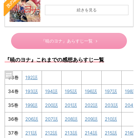
続きを見る
『暁のヨナ』あらすじ一覧
『暁のヨナ』これまでの感想あらすじ一覧
33巻
192話
34巻
193話
194話
195話
196話
197話
198話
35巻
199話
200話
201話
202話
203話
204話
36巻
206話
207話
208話
209話
210話
37巻
211話
212話
213話
214話
215話
216話