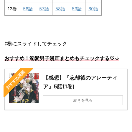
12巻
56話
57話
58話
59話
60話
⇄横にスライドしてチェック
おすすめ！溺愛男子漫画まとめもチェックする
♡↓
おすすめ漫画
【感想】『忘却後のアレーティ
ア』5話(1巻)
続きを見る