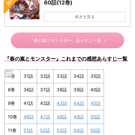
60話(12巻)
続きを見る
『春の嵐とモンスター』あらすじ一覧
『春の嵐とモンスター』これまでの感想あらすじ一覧
7巻
31話
32話
33話
34話
35話
8巻
36話
37話
38話
39話
40話
9巻
41話
42話
43話
44話
45話
10巻
46話
47話
48話
49話
50話
11巻
51話
52話
53話
54話
55話