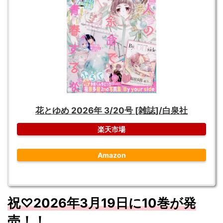
花とゆめ 2026年 3/20号 [雑誌]/白泉社
楽天市場
Amazon
祝♡2026
年3
月19
日に10
巻が
発
売！！