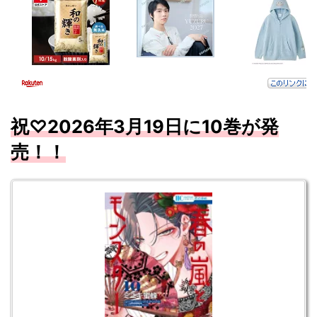
祝♡2026
年3
月19
日に10
巻が
発
売！！