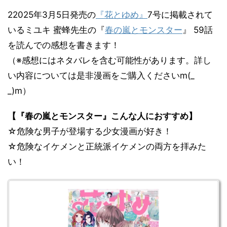
22025年3月5日発売の
『花とゆめ』
7号に掲載されて
いるミユキ 蜜蜂先生の『
春の嵐とモンスター
』 59話
を読んでの感想を書きます！
（※感想にはネタバレを含む可能性があります。詳し
い内容については是非漫画をご購入くださいm(_
_)m）
【『春の嵐とモンスター』こんな人におすすめ】
☆危険な男子が登場する少女漫画が好き！
☆危険なイケメンと正統派イケメンの両方を拝みた
い！