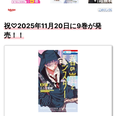
祝♡2025
年11
月20
日に9
巻が
発
売！！