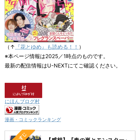
（↑
『花とゆめ』も読める！！
）
※本ページ情報は2025／1時点のものです。
最新の配信情報はU-NEXTにてご確認ください。
にほんブログ村
漫画・コミックランキング