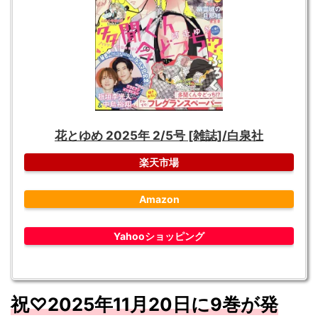
花とゆめ 2025年 2/5号 [雑誌]/白泉社
楽天市場
Amazon
Yahooショッピング
祝♡2025
年11
月20
日に9
巻が
発