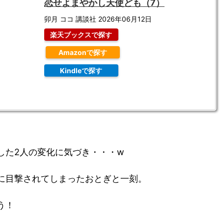
恋せよまやかし天使ども（7）
卯月 ココ 講談社 2026年06月12日
楽天ブックスで探す
Amazonで探す
Kindleで探す
した2人の変化に気づき・・・w
に目撃されてしまったおとぎと一刻。
う！