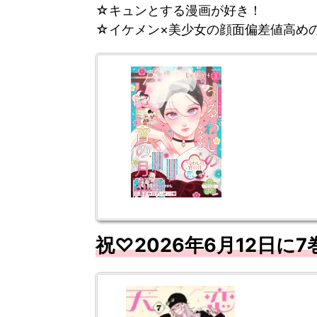
☆キュンとする漫画が好き！
☆イケメン×美少女の顔面偏差値高め
祝♡2026年6
月12
日に7