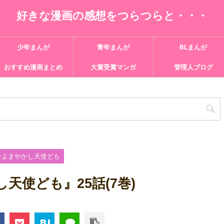
好きな漫画の感想をつらつらと・・・
少年まんが
青年まんが
BLまんが
おすすめ漫画まとめ
大賞受賞マンガ
管理人ブログ
せよまやかし天使ども
天使ども』25話(7巻)