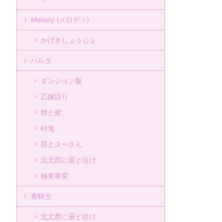
Melody (メロディ)
かげきしょうじょ
ハルタ
ダンジョン飯
乙嫁語り
煙と蜜
峠鬼
昴とスーさん
北北西に曇と往け
極東事変
青騎士
北北西に曇と往け