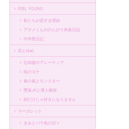
FEEL YOUNG
私たちが恋する理由
アヤメくんののんびり肉食日誌
中学聖日記
花とゆめ
忘却後のアレーティア
暁のヨナ
春の嵐とモンスター
墜落JKと廃人教師
顔だけじゃ好きになりません
マーガレット
きみとバラ色の日々