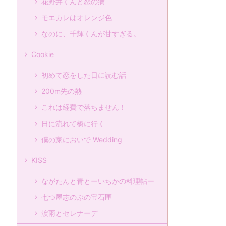
花野井くんと恋の病
モエカレはオレンジ色
なのに、千輝くんが甘すぎる。
Cookie
初めて恋をした日に読む話
200m先の熱
これは経費で落ちません！
日に流れて橋に行く
僕の家においで Wedding
KISS
ながたんと青とーいちかの料理帖ー
七つ屋志のぶの宝石匣
涙雨とセレナーデ