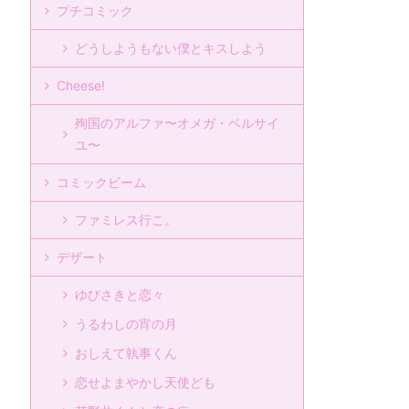
プチコミック
どうしようもない僕とキスしよう
Cheese!
殉国のアルファ〜オメガ・ベルサイ
ユ〜
コミックビーム
ファミレス行こ。
デザート
ゆびさきと恋々
うるわしの宵の月
おしえて執事くん
恋せよまやかし天使ども