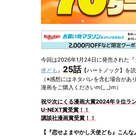
今回は2026年1月24日に発売された『
25
話
使ども
』
【ハートノック】を読
（※感想にはネタバレを含む場合があ
漫画をご購入くださいm(_ _)m）
祝♡次にくる漫画大賞2024年９位ラ
U-NEXT賞受賞！！
講談社漫画賞受賞！！
【『恋せよまやかし天使ども』こんな