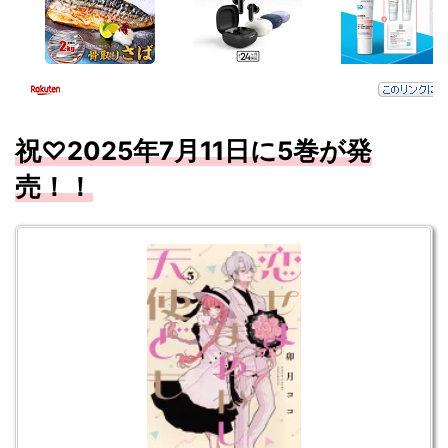
祝♡2025年7
月11
日に5
巻が発
売！！