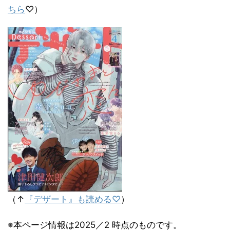
ちら
♡）
（↑
『デザート』も読める♡
）
※本ページ情報は2025／2 時点のものです。