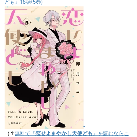
（↑
無料で『
恋せよまやかし天使ども
』を読むならこ