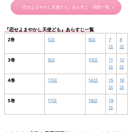
『恋せよまやかし天使ども』あらすじ・感想一覧
『
恋せよまやかし天使ども
』あらすじ一覧
2巻
5話
6話
7
8
話
話
3巻
9話
10話
11
12
話
話
4巻
13話
14話
15
16
話
話
5巻
17話
18話
19
話