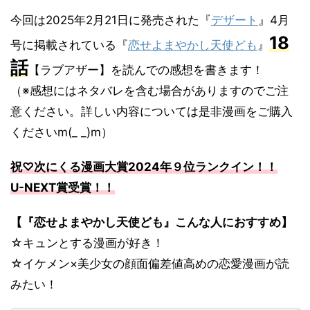
今回は2025年2月21日に発売された『
デザート
』4月
18
号に掲載されている『
恋せよまやかし天使ども
』
話
【ラブアザー】を読んでの感想を書きます！
（※感想にはネタバレを含む場合がありますのでご注
意ください。詳しい内容については是非漫画をご購入
くださいm(_ _)m）
祝♡次にくる漫画大賞2024年９位ランクイン！！
U-NEXT賞受賞！！
【『恋せよまやかし天使ども』こんな人におすすめ】
☆キュンとする漫画が好き！
☆イケメン×美少女の顔面偏差値高めの恋愛漫画が読
みたい！