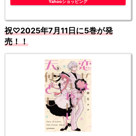
Yahooショッピング
祝♡2025年7
月11
日に5
巻が発
売！！