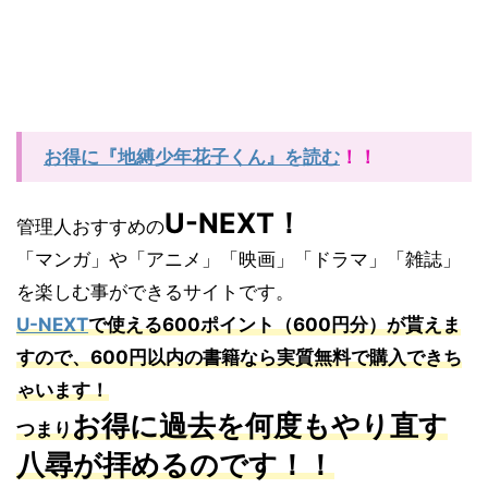
お得に『地縛少年花子くん』を読む
！！
U-NEXT
！
管理人おすすめの
「マンガ」や「アニメ」「映画」「ドラマ」「雑誌」
を楽しむ事ができるサイトです。
U-NEXT
で使える
600
ポイント（
600
円分）が貰えま
すので、
600
円以内の書籍なら実質無料で購入できち
ゃいます！
お得に過去を何度もやり直す
つまり
八尋が拝めるの
です！！