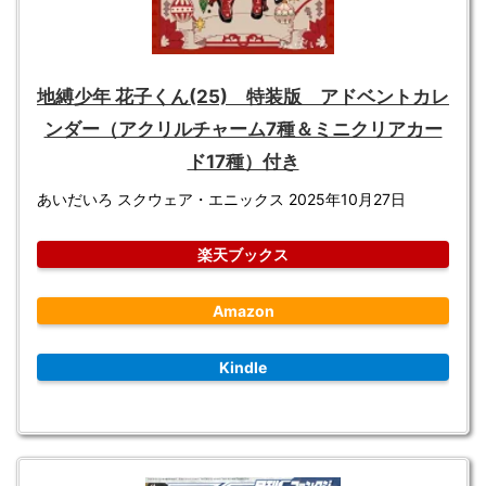
地縛少年 花子くん(25) 特装版 アドベントカレ
ンダー（アクリルチャーム7種＆ミニクリアカー
ド17種）付き
あいだいろ スクウェア・エニックス 2025年10月27日
楽天ブックス
Amazon
Kindle