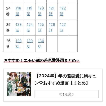
24
118
119
120
121
122
巻
話
話
話
話
話
25
123
124
125
126
127
巻
話
話
話
話
話
26
128
129
130
巻
話
話
話
おすすめ！エモい歳の差恋愛漫画まとめ↓
【2024年】年の差恋愛に胸キュ
ン♡おすすめ漫画【まとめ】
続きを見る