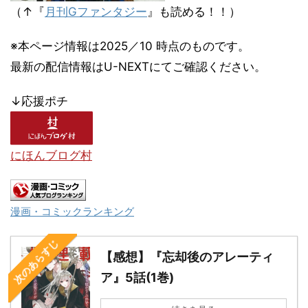
（↑『
月刊Gファンタジー
』も読める！！）
※本ページ情報は2025／10 時点のものです。
最新の配信情報はU-NEXTにてご確認ください。
↓応援ポチ
にほんブログ村
漫画・コミックランキング
次のあらすじ
【感想】『忘却後のアレーティ
ア』5話(1巻)