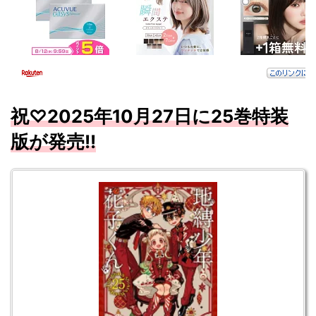
祝♡2025年10月
27
日に25
巻特装
版が発売
!!