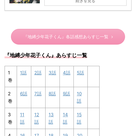
続きを見る
『地縛少年花子くん』各話感想あらすじ一覧
『地縛少年花子くん
』あらすじ一覧
1
1話
2話
3話
4話
5話
巻
2
6話
7話
8話
9話
10
巻
話
3
11
12
13
14
15
巻
話
話
話
話
話
4
16
17
18
19
20