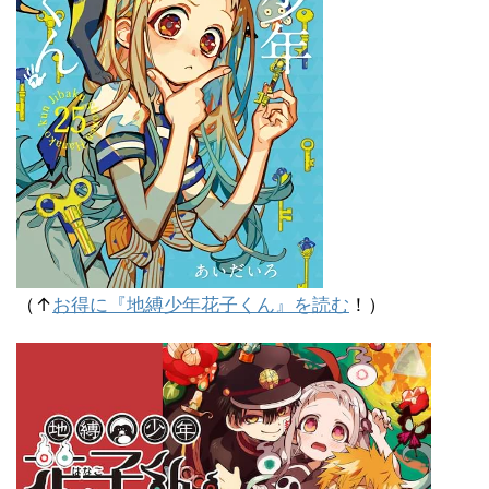
（↑
お得に『地縛少年花子くん』を読む
！）