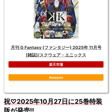
月刊 G Fantasy (ファンタジー) 2025年 11月号
[雑誌]/スクウェア・エニックス
楽天市場
Amazon
祝♡2025年10月
27
日に25
巻特装
版が発売
!!