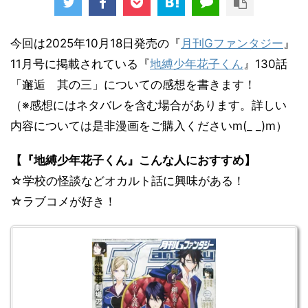
今回は2025年10月18日発売の『
月刊Gファンタジー
』
11月号に掲載されている『
地縛少年花子くん
』130話
「邂逅 其の三」についての感想を書きます！
（※感想にはネタバレを含む場合があります。詳しい
内容については是非漫画をご購入くださいm(_ _)m）
【『地縛少年花子くん』こんな人におすすめ】
☆学校の怪談などオカルト話に興味がある！
☆ラブコメが好き！