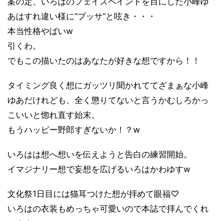
案の定、いろはのフェイスペイントを目にした
小峰ゆ
あはすれ違い様に
“ブッサ“と呟き・・・
本当性格やばいw
引くわ。
でもこの描いたのはあなたが好きな想ですから！！
タイミング良く想にガッツリ聞かれててざまぁな
小峰
ゆあだけれども、
全く懲りてないと言うかむしろかっ
こいいと惚れ直す始末。
もうハッピー野郎すぎないか！？w
いろはは想へ想いを伝えようと告白の練習開始。
イマジナリー想で妄想を広げるいろはかわゆすw
文化祭1日目には猫耳つけた想が拝めて眼福♡
いろはの衣装もめっちゃ可愛いので本誌で拝んでくれ