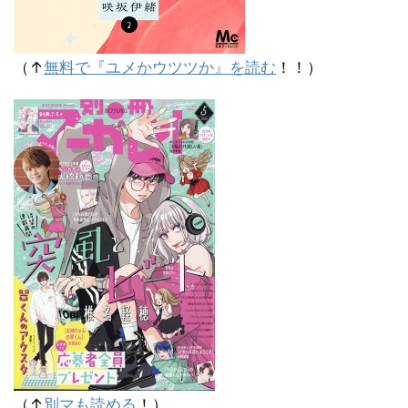
（↑
無料で『ユメかウツツか』を読む
！！）
（↑
別マも読める
！）