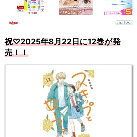
祝♡2025年8
月
22
日に12
巻が発
売！！