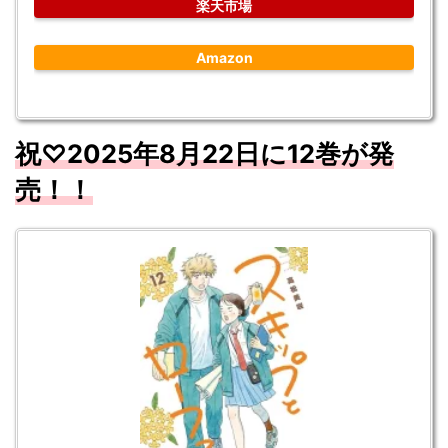
楽天市場
Amazon
祝♡2025年8
月
22
日に12
巻が発
売！！