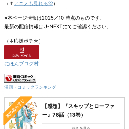
（↑
アニメも見れる♡
）
※本ページ情報は2025／10 時点のものです。
最新の配信情報はU-NEXTにてご確認ください。
（↓応援ポチ☆）
にほんブログ村
漫画・コミックランキング
次のあらすじ
【感想】『スキップとローファ
ー』76話（13巻）
続きを見る