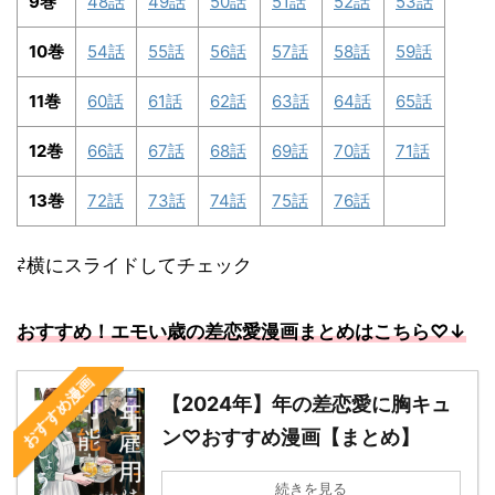
9巻
48話
49話
50話
51話
52話
53話
10巻
54話
55話
56話
57話
58話
59話
11巻
60話
61話
62話
63話
64話
65話
12巻
66話
67話
68話
69話
70話
71話
13巻
72話
73話
74話
75話
76話
⇄横にスライドしてチェック
おすすめ！エモい歳の差恋愛漫画まとめはこちら
♡↓
おすすめ漫画
【2024年】年の差恋愛に胸キュ
ン♡おすすめ漫画【まとめ】
続きを見る