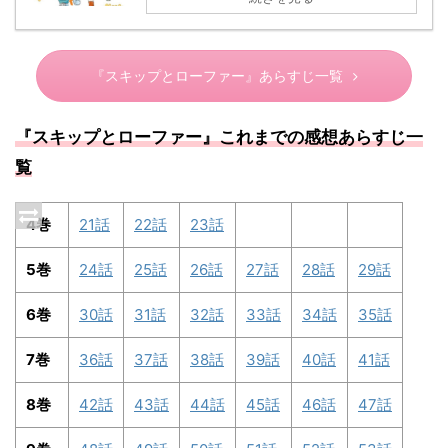
『スキップとローファー』あらすじ一覧
『スキップとローファー』これまでの感想あらすじ一
覧
4巻
21話
22話
23話
5巻
24話
25話
26話
27話
28話
29話
6巻
30話
31話
32話
33話
34話
35話
7巻
36話
37話
38話
39話
40話
41話
8巻
42話
43話
44話
45話
46話
47話