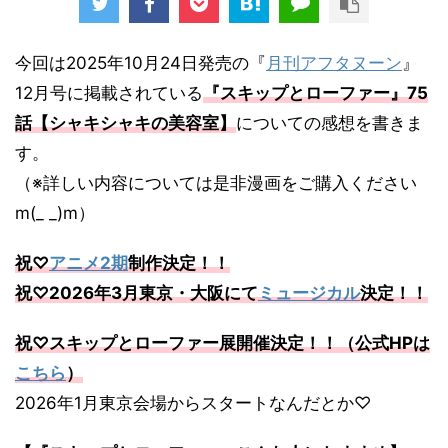
今回は2025年10月24日発売の『
月刊アフタヌーン
』
12月号に掲載されている
『スキップとローファー』75
話【シャキシャキの美容室】
についての感想を書きま
す。
（※詳しい内容については是非漫画をご購入ください
m(_ _)m）
祝♡
アニメ2期
制作決定！！
祝♡2026年3月東京・大阪にて
ミュージカル
決定！！
祝♡スキップとローファー展開催決定！！（公式HPは
こちら
）
2026年1月東京会場からスタートなんだとか♡