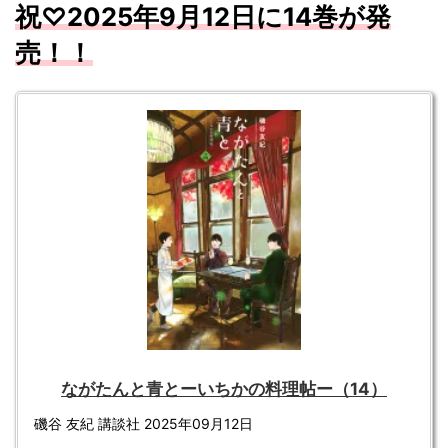
祝♡2025
年9
月
12
日に14
巻が発
売！！
ながたんと青とーいちかの料理帖ー（14）
磯谷 友紀 講談社 2025年09月12日