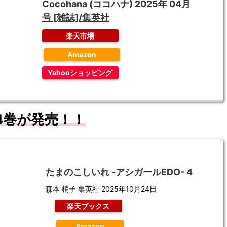
Cocohana (ココハナ) 2025年 04月
号 [雑誌]/集英社
楽天市場
Amazon
Yahooショッピング
4
巻が発売！！
たまのこしいれ -アシガールEDO- 4
森本 梢子 集英社 2025年10月24日
楽天ブックス
Amazon