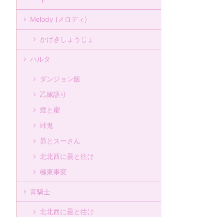
Melody (メロディ)
かげきしょうじょ
ハルタ
ダンジョン飯
乙嫁語り
煙と蜜
峠鬼
昴とスーさん
北北西に曇と往け
極東事変
青騎士
北北西に曇と往け