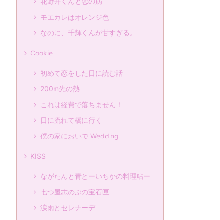
花野井くんと恋の病
モエカレはオレンジ色
なのに、千輝くんが甘すぎる。
Cookie
初めて恋をした日に読む話
200m先の熱
これは経費で落ちません！
日に流れて橋に行く
僕の家においで Wedding
KISS
ながたんと青とーいちかの料理帖ー
七つ屋志のぶの宝石匣
涙雨とセレナーデ