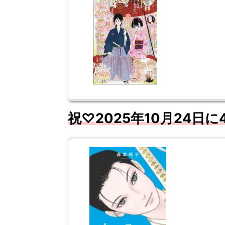
祝♡
2025
年10
月
24
日に