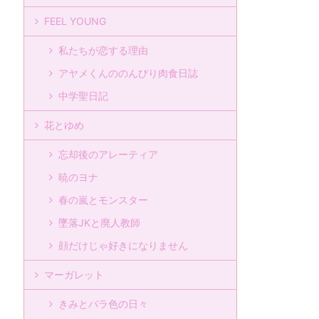
FEEL YOUNG
私たちが恋する理由
アヤメくんののんびり肉食日誌
中学聖日記
花とゆめ
忘却後のアレーティア
暁のヨナ
春の嵐とモンスター
墜落JKと廃人教師
顔だけじゃ好きになりません
マーガレット
きみとバラ色の日々