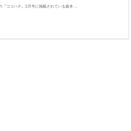
売の『ココハナ』2月号に掲載されている森本 ...