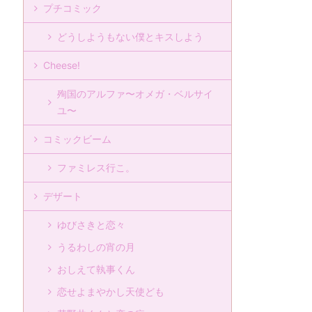
プチコミック
どうしようもない僕とキスしよう
Cheese!
殉国のアルファ〜オメガ・ベルサイ
ユ〜
コミックビーム
ファミレス行こ。
デザート
ゆびさきと恋々
うるわしの宵の月
おしえて執事くん
恋せよまやかし天使ども