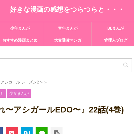
好きな漫画の感想をつらつらと・・・
少年まんが
青年まんが
BLまんが
おすすめ漫画まとめ
大賞受賞マンガ
管理人ブログ
アシガール シーズン2〜
>
ナ
少女まんが
〜アシガールEDO〜』22話(4巻)