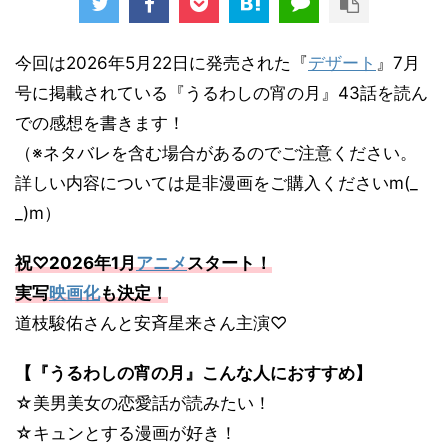
今回は2026年5月22日に発売された『
デザート
』7月
号に掲載されている『うるわしの宵の月』43話を読ん
での感想を書きます！
（※ネタバレを含む場合があるのでご注意ください。
詳しい内容については是非漫画をご購入くださいm(_
_)m）
祝♡2026年1月
アニメ
スタート！
実写
映画化
も決定！
道枝駿佑さんと安斉星来さん主演♡
【『うるわしの宵の月』こんな人におすすめ】
☆美男美女の恋愛話が読みたい！
☆キュンとする漫画が好き！