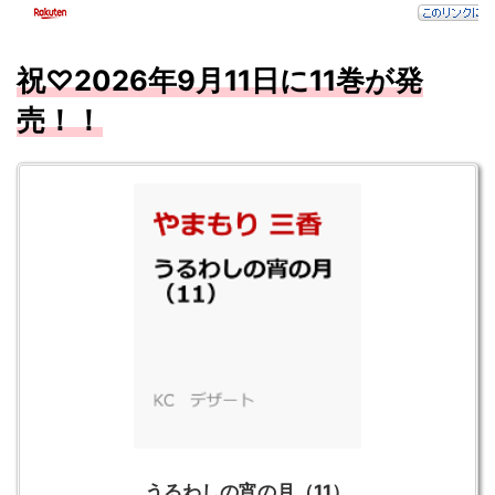
祝♡
2026
年9
月11
日に11
巻が発
売！！
うるわしの宵の月（11）