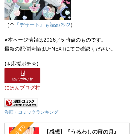
（↑
『デザート』も読める♡
）
※本ページ情報は2026／5 時点のものです。
最新の配信情報はU-NEXTにてご確認ください。
(↓応援ポチ☆)
にほんブログ村
漫画・コミックランキング
次のあらすじ
【感想】『うるわしの宵の月』