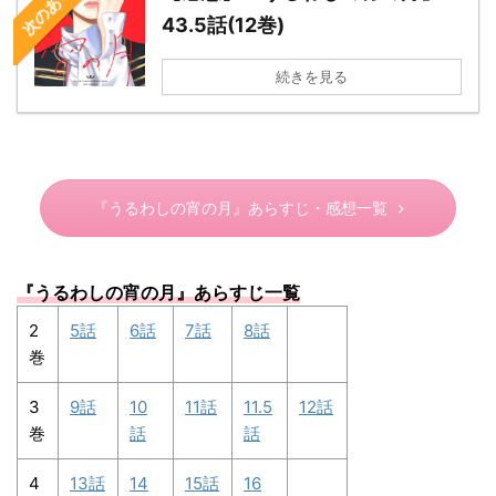
43.5話(12巻)
続きを見る
『うるわしの宵の月』あらすじ・感想一覧
『うるわしの宵の月
』あらすじ一覧
2
5話
6話
7話
8話
巻
3
9話
10
11話
11.5
12話
巻
話
話
4
13話
14
15話
16