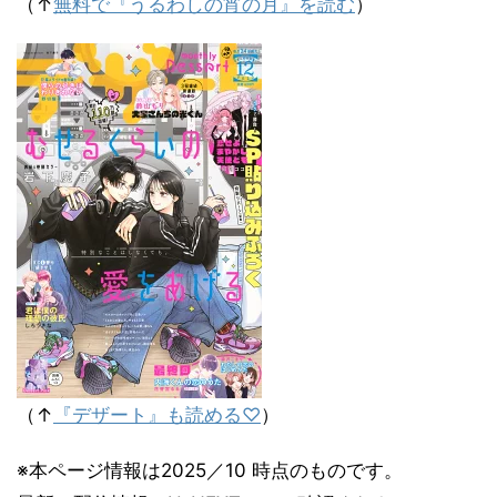
（↑
無料で『うるわしの宵の月』を読む
）
（↑
『デザート』も読める♡
）
※本ページ情報は2025／10 時点のものです。