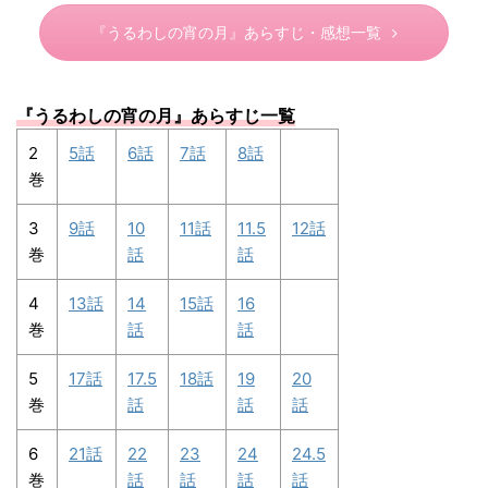
『うるわしの宵の月』あらすじ・感想一覧
『うるわしの宵の月
』あらすじ一覧
2
5話
6話
7話
8話
巻
3
9話
10
11話
11.5
12話
巻
話
話
4
13話
14
15話
16
巻
話
話
5
17話
17.5
18話
19
20
巻
話
話
話
6
21話
22
23
24
24.5
巻
話
話
話
話