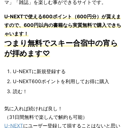
マ」「雑誌」を楽しむ事ができるサイトです。
U-NEXT
で使える
600
ポイント（
600
円分）が貰えま
すので、
600
円以内の書籍なら実質無料で購入できち
ゃいます！
つまり無料でスキー合宿中の宵ら
が拝めます♡
U-NEXTに新規登録する
U-NEXT600ポイントを利用してお得に購入
読む！
気に入れば続ければ良し！
（31日間無料で楽しんで解約も可能）
U-NEXT
にユーザー登録して損することはないと思い