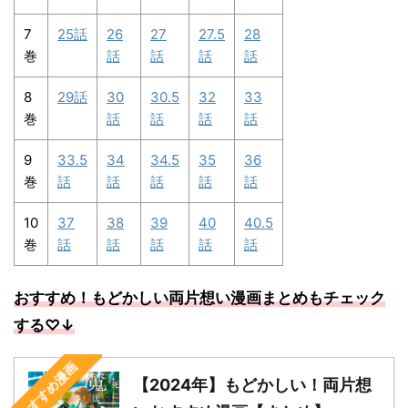
7
25話
26
27
27.5
28
巻
話
話
話
話
8
29話
30
30.5
32
33
巻
話
話
話
話
9
33.5
34
34.5
35
36
巻
話
話
話
話
話
10
37
38
39
40
40.5
巻
話
話
話
話
話
おすすめ！もどかしい両片想い漫画まとめもチェック
する
♡↓
おすすめ漫画
【2024年】もどかしい！両片想