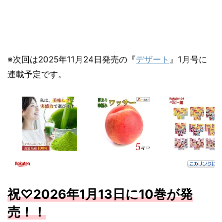
※次回は2025年11月24日発売の『
デザート
』1月号に
連載予定です。
祝♡
2026
年1
月13
日に10
巻が発
売！！