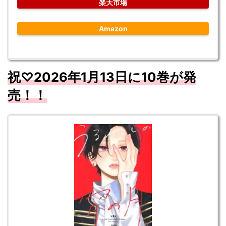
楽天市場
Amazon
祝♡
2026
年1
月13
日に10
巻が発
売！！