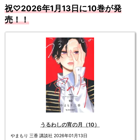
祝♡
2026
年1
月13
日に10
巻が発
売！！
うるわしの宵の月（10）
やまもり 三香 講談社 2026年01月13日