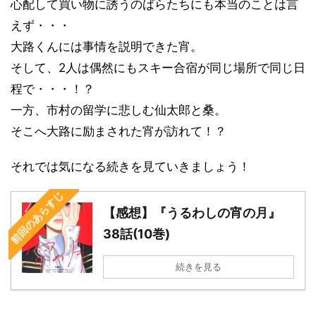
心配して買い物に誘うのばらたちにも本当のことは言
えず・・・
大路くんには事情を説明できた宵。
そして、2人は偶然にもスキー合宿が同じ場所で同じ日
程で・・・！？
一方、市村の留学に悲しむ仙太郎と桑。
そこへ大路に励まされた宵が訪れて！？
それでは気になる続きを見ていきましょう！
前回のあらすじ
【感想】『うるわしの宵の月』
38話(10巻)
続きを見る