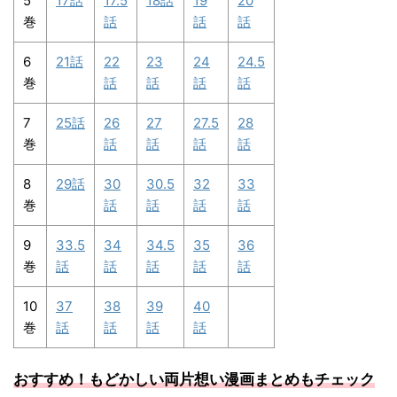
5
17話
17.5
18話
19
20
巻
話
話
話
6
21話
22
23
24
24.5
巻
話
話
話
話
7
25話
26
27
27.5
28
巻
話
話
話
話
8
29話
30
30.5
32
33
巻
話
話
話
話
9
33.5
34
34.5
35
36
巻
話
話
話
話
話
10
37
38
39
40
巻
話
話
話
話
おすすめ！もどかしい両片想い漫画まとめもチェック