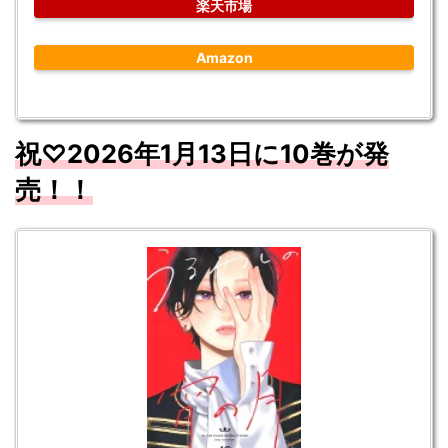
楽天市場
Amazon
祝♡
2026
年1
月13
日に10
巻が発
売！！