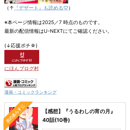
（↑
『デザート』も読める♡
）
※本ページ情報は2025／7 時点のものです。
最新の配信情報はU-NEXTにてご確認ください。
(↓応援ポチ☆)
にほんブログ村
漫画・コミックランキング
次のあらすじ
【感想】『うるわしの宵の月』
40話(10巻)