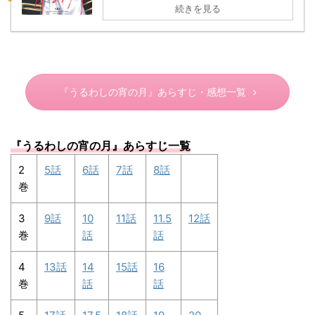
続きを見る
『うるわしの宵の月』あらすじ・感想一覧
『うるわしの宵の月
』あらすじ一覧
2
5話
6話
7話
8話
巻
3
9話
10
11話
11.5
12話
巻
話
話
4
13話
14
15話
16
巻
話
話