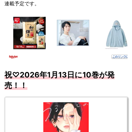
連載予定です。
祝♡
2026
年1
月13
日に10
巻が発
売！！