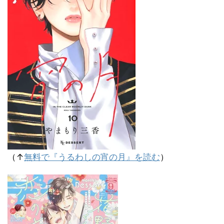
（↑
無料で『うるわしの宵の月』を読む
）