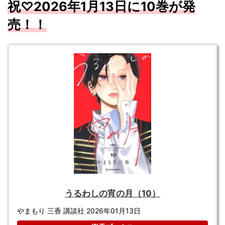
祝♡
2026
年1
月13
日に10
巻が発
売！！
うるわしの宵の月（10）
やまもり 三香 講談社 2026年01月13日