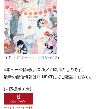
（↑
『デザート』も読める♡
）
※本ページ情報は2025／7 時点のものです。
最新の配信情報はU-NEXTにてご確認ください。
(↓応援ポチ☆)
にほんブログ村