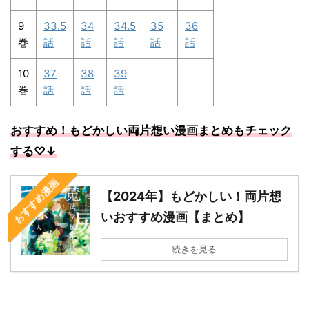
9
33.5
34
34.5
35
36
巻
話
話
話
話
話
10
37
38
39
巻
話
話
話
おすすめ！もどかしい両片想い漫画まとめもチェック
する
♡↓
おすすめ漫画
【2024年】もどかしい！両片想
いおすすめ漫画【まとめ】
続きを見る