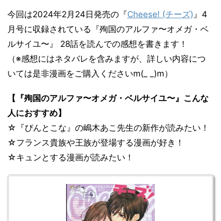
今回は2024年2月24日発売の『
Cheese! (チーズ)
』4
月号に収録されている『殉国のアルファ〜オメガ・ベ
ルサイユ〜』 28話を読んでの感想を書きます！
（※感想にはネタバレを含みますが、詳しい内容につ
いては是非漫画をご購入くださいm(_ _)m）
【『殉国のアルファ〜オメガ・ベルサイユ〜』こんな
人におすすめ】
☆『ぴんとこな』の嶋木あこ先生の新作が読みたい！
☆フランス貴族や王族が登場する漫画が好き！
☆キュンとする漫画が読みたい！