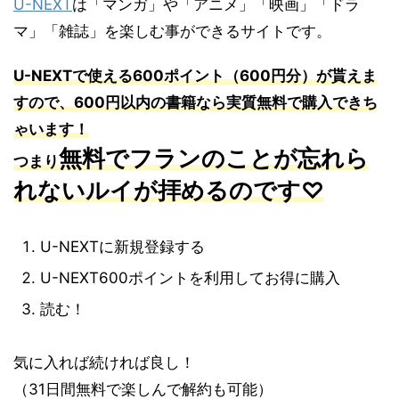
U-NEXT
は「マンガ」や「アニメ」「映画」「ドラ
マ」「雑誌」を楽しむ事ができるサイトです。
U-NEXT
で使える
600
ポイント（
600
円分）が貰えま
すので、
600
円以内の書籍なら実質無料で購入できち
ゃいます！
無料でフランのことが忘れら
つまり
れないルイが拝めるのです♡
U-NEXTに新規登録する
U-NEXT600ポイントを利用してお得に購入
読む！
気に入れば続ければ良し！
（31日間無料で楽しんで解約も可能）