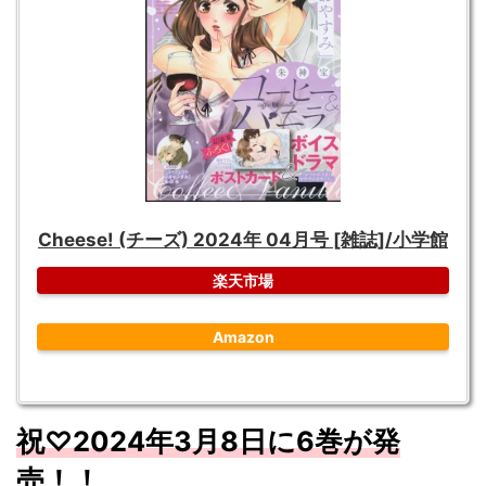
Cheese! (チーズ) 2024年 04月号 [雑誌]/小学館
楽天市場
Amazon
祝♡
2024
年3
月8
日に6
巻が発
売！！