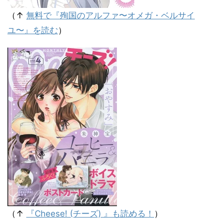
（↑
無料で『殉国のアルファ〜オメガ・ベルサイ
ユ〜』を読む
）
（↑
『Cheese! (チーズ) 』も読める！
）