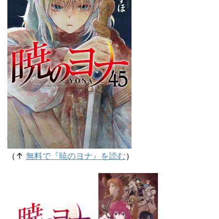
（↑
無料で『暁のヨナ』を読む
）