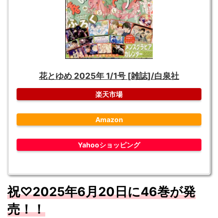
花とゆめ 2025年 1/1号 [雑誌]/白泉社
楽天市場
Amazon
Yahooショッピング
祝♡
2025
年6
月20
日に46
巻が
発
売！！