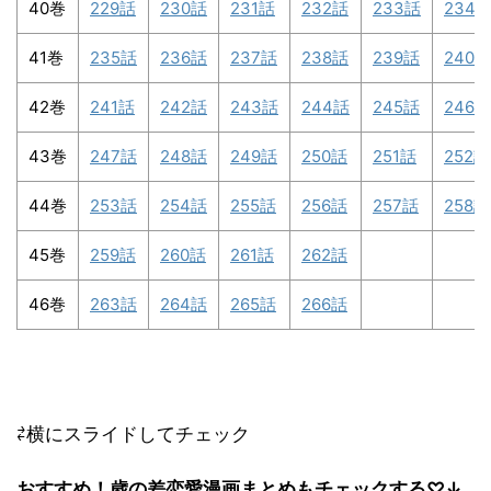
40巻
229話
230話
231話
232話
233話
234
41巻
235話
236話
237話
238話
239話
240話
42巻
241話
242話
243話
244話
245話
246話
43巻
247話
248話
249話
250話
251話
252話
44巻
253話
254話
255話
256話
257話
258話
45巻
259話
260話
261話
262話
46巻
263話
264話
265話
266話
⇄横にスライドしてチェック
おすすめ！歳の差恋愛漫画まとめもチェックする
♡↓