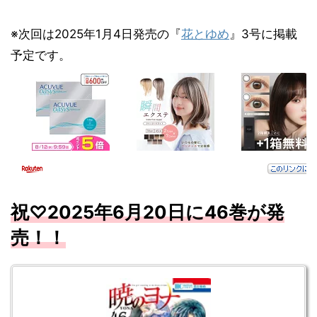
※次回は2025年1月4日発売の『
花とゆめ
』3号に掲載
予定です。
祝♡
2025
年6
月20
日に46
巻が
発
売！！