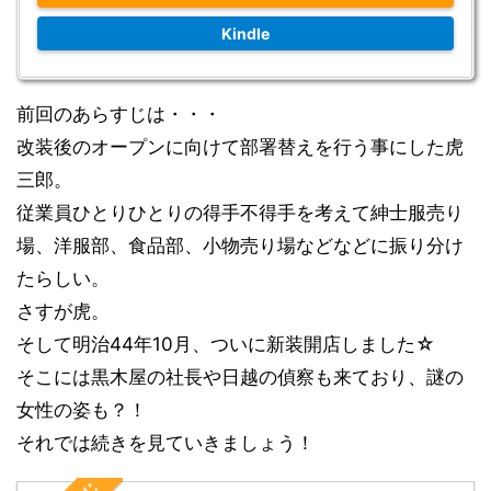
Kindle
前回のあらすじは・・・
改装後のオープンに向けて部署替えを行う事にした虎
三郎。
従業員ひとりひとりの得手不得手を考えて紳士服売り
場、洋服部、食品部、小物売り場などなどに振り分け
たらしい。
さすが虎。
そして明治
44
年
10
月、ついに新装開店しました☆
そこには黒木屋の社長や日越の偵察も来ており、謎の
女性の姿も？！
それでは続きを見ていきましょう！