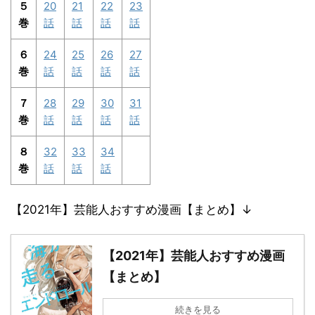
５
20
21
22
23
巻
話
話
話
話
６
24
25
26
27
巻
話
話
話
話
７
28
29
30
31
巻
話
話
話
話
８
32
33
34
巻
話
話
話
【2021年】芸能人おすすめ漫画【まとめ】↓
【2021年】芸能人おすすめ漫画
【まとめ】
続きを見る