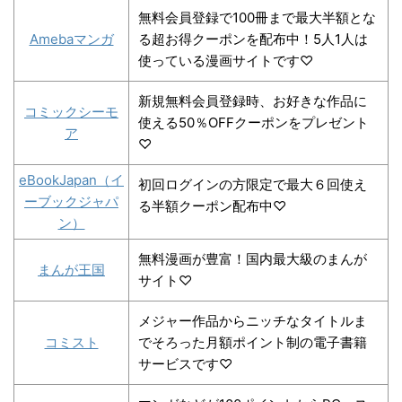
無料会員登録で100冊まで最大半額とな
Amebaマンガ
る超お得クーポンを配布中！5人1人は
使っている漫画サイトです♡
新規無料会員登録時、
お好きな作品に
コミックシーモ
使える50％OFFクーポン
をプレゼント
ア
♡
eBookJapan（イ
初回ログインの方限定で最大６回使え
ーブックジャパ
る半額クーポン配布中♡
ン）
無料漫画が豊富！国内最大級のまんが
まんが王国
サイト♡
メジャー作品からニッチなタイトルま
コミスト
でそろった月額ポイント制の電子書籍
サービスです♡