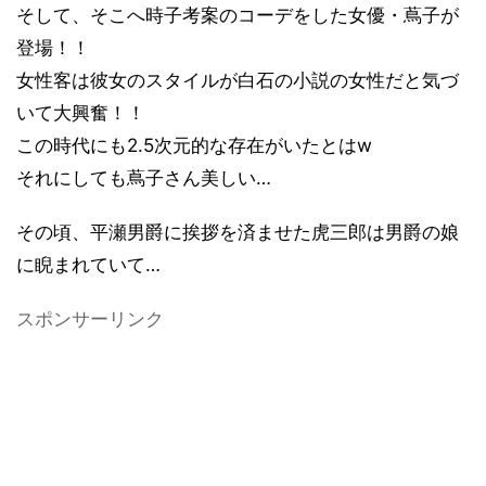
そして、そこへ時子考案のコーデをした女優・蔦子が
登場！！
女性客は彼女のスタイルが白石の小説の女性だと気づ
いて大興奮！！
この時代にも
2.5
次元的な存在がいたとは
w
それにしても蔦子さん美しい
…
その頃、平瀬男爵に挨拶を済ませた虎三郎は男爵の娘
に睨まれていて
…
スポンサーリンク