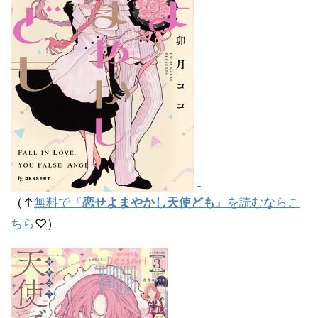
（↑
無料で『
恋せよまやかし天使ども
』を読むならこ
ちら
♡）