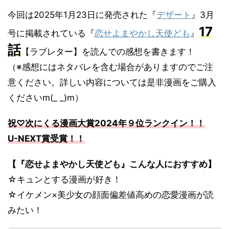
今回は2025年1月23日に発売された『
デザート
』3月
17
号に掲載されている『
恋せよまやかし天使ども
』
話
【ラブレター】を読んでの感想を書きます！
（※感想にはネタバレを含む場合がありますのでご注
意ください。詳しい内容については是非漫画をご購入
くださいm(_ _)m）
祝♡次にくる漫画大賞2024年９位ランクイン！！
U-NEXT賞受賞！！
【『恋せよまやかし天使ども』こんな人におすすめ】
☆キュンとする漫画が好き！
☆イケメン×美少女の顔面偏差値高めの恋愛漫画が読
みたい！