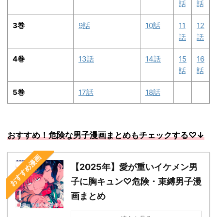
話
話
3巻
9話
10話
11
12
話
話
4巻
13話
14話
15
16
話
話
5巻
17話
18話
おすすめ！危険な男子漫画まとめもチェックする
♡↓
おすすめ漫画
【2025年】愛が重いイケメン男
子に胸キュン♡危険・束縛男子漫
画まとめ