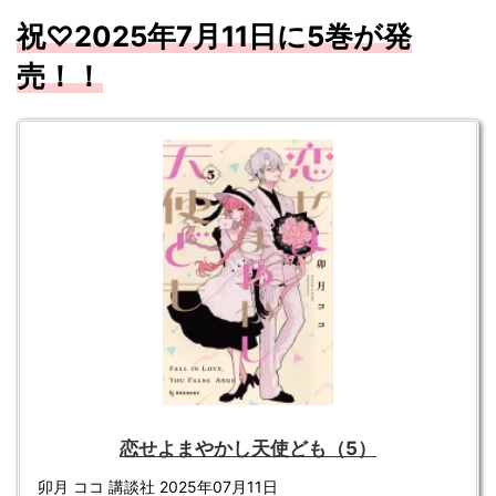
祝♡2025年7
月11
日に5
巻が発
売！！
恋せよまやかし天使ども（5）
卯月 ココ 講談社 2025年07月11日