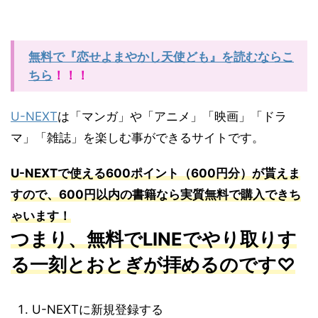
無料で『恋せよまやかし天使ども』を読むならこ
ちら
！！！
U-NEXT
は「マンガ」や「アニメ」「映画」「ドラ
マ」「雑誌」を楽しむ事ができるサイトです。
U-NEXT
で使える
600
ポイント（
600
円分）が貰えま
すので、
600
円以内の書籍なら実質無料で購入できち
ゃいます！
つまり、無料でLINEでやり取りす
る一刻とおとぎが拝めるのです♡
U-NEXTに新規登録する