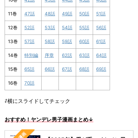
11巻
47話
48話
49話
50話
51話
12巻
52話
53話
54話
55話
56話
13巻
57話
58話
59話
60話
61話
14巻
特別編
序章
62話
63話
64話
15巻
65話
66話
67話
68話
69話
16巻
70話
⇄横にスライドしてチェック
おすすめ！ヤンデレ男子漫画まとめ↓