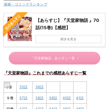
漫画・コミックランキング
次のあらすじ
【あらすじ】『天堂家物語 』70
話(15巻)【感想】
続きを見る
『天堂家物語』あらすじ一覧
『天堂家物語』これまでの感想あらすじ一覧
8巻
35話
36話
９巻
37話
38話
39話
40話
41話
10巻
42話
43話
44話
45話
46話