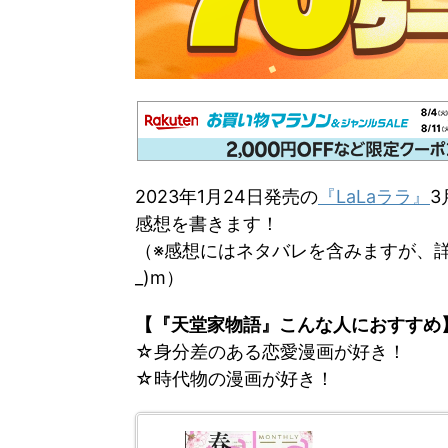
2023年1月24日発売の
『LaLaララ』
3
感想を書きます！
（※感想にはネタバレを含みますが、詳
_)m）
【『天堂家物語』こんな人におすすめ
☆身分差のある恋愛漫画が好き！
☆時代物の漫画が好き！