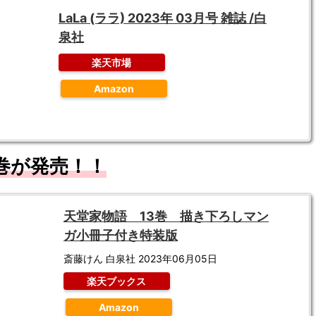
LaLa (ララ) 2023年 03月号 雑誌 /白
泉社
楽天市場
Amazon
3巻が発売！！
天堂家物語 13巻 描き下ろしマン
ガ小冊子付き特装版
斎藤けん 白泉社 2023年06月05日
楽天ブックス
Amazon