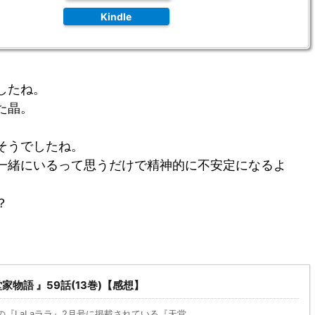
Kindle
したね。
た晶。
そうでしたね。
一緒にいるって思うだけで精神的に不安定になるよ
？
物語 』59話(13巻)【感想】
売の『LaLaララ』2月号に掲載されている『天堂 ...