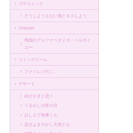
プチコミック
どうしようもない僕とキスしよう
Cheese!
殉国のアルファ〜オメガ・ベルサイ
ユ〜
コミックビーム
ファミレス行こ。
デザート
ゆびさきと恋々
うるわしの宵の月
おしえて執事くん
恋せよまやかし天使ども