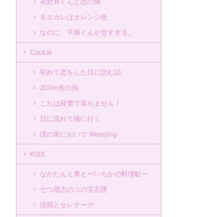
花野井くんと恋の病
モエカレはオレンジ色
なのに、千輝くんが甘すぎる。
Cookie
初めて恋をした日に読む話
200m先の熱
これは経費で落ちません！
日に流れて橋に行く
僕の家においで Wedding
KISS
ながたんと青とーいちかの料理帖ー
七つ屋志のぶの宝石匣
涙雨とセレナーデ