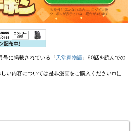
月号に掲載されている『
天堂家物語
』60話を読んでの
しい内容については是非漫画をご購入くださいm(_
】