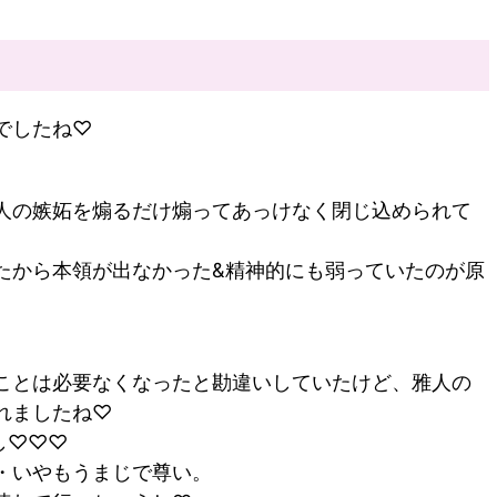
でしたね
♡
。
人の嫉妬を煽るだけ煽ってあっけなく閉じ込められて
たから本領が出なかった
&
精神的にも弱っていたのが原
ことは必要なくなったと勘違いしていたけど、雅人の
れましたね
♡
し
♡♡♡
・いやもうまじで尊い。