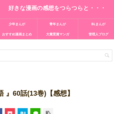
好きな漫画の感想をつらつらと・・・
少年まんが
青年まんが
BLまんが
おすすめ漫画まとめ
大賞受賞マンガ
管理人ブログ
』60話(13巻)【感想】