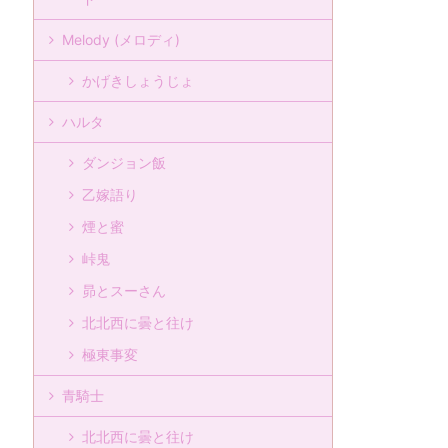
Melody (メロディ)
かげきしょうじょ
ハルタ
ダンジョン飯
乙嫁語り
煙と蜜
峠鬼
昴とスーさん
北北西に曇と往け
極東事変
青騎士
北北西に曇と往け