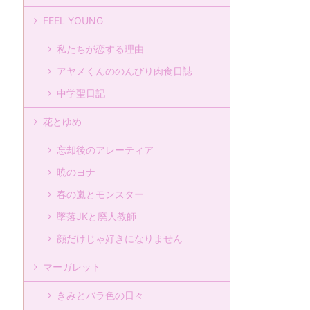
FEEL YOUNG
私たちが恋する理由
アヤメくんののんびり肉食日誌
中学聖日記
花とゆめ
忘却後のアレーティア
暁のヨナ
春の嵐とモンスター
墜落JKと廃人教師
顔だけじゃ好きになりません
マーガレット
きみとバラ色の日々