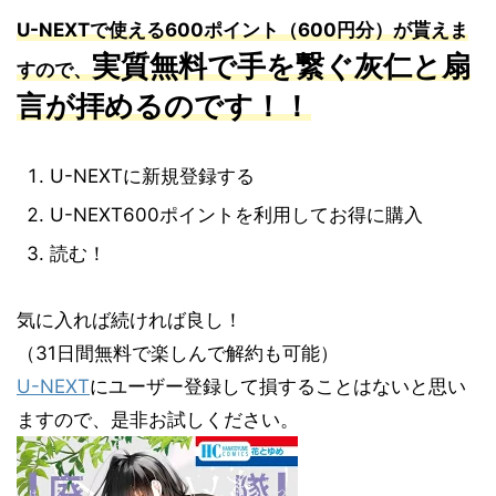
U-NEXT
で使える
600
ポイント（
600
円分）が貰えま
実質無料で手を繋ぐ灰仁と扇
すので、
言が拝めるのです！！
U-NEXTに新規登録する
U-NEXT600ポイントを利用してお得に購入
読む！
気に入れば続ければ良し！
（31日間無料で楽しんで解約も可能）
U-NEXT
にユーザー登録して損することはないと思い
ますので、是非お試しください。