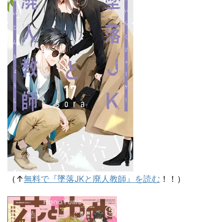
（↑
無料で『墜落JKと廃人教師』を読む
！！）