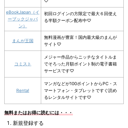
♡
eBookJapan（イ
初回ログインの方限定で最大６回使え
ーブックジャパ
る半額クーポン配布中♡
ン）
無料漫画が豊富！国内最大級のまんが
まんが王国
サイト♡
メジャー作品からニッチなタイトルま
コミスト
でそろった月額ポイント制の電子書籍
サービスです♡
マンガなどが100ポイントからPC・ス
Renta!
マートフォン・タブレットですぐ読め
るレンタルサイトです♡
無料またはお得に読むには・・・
新規登録する