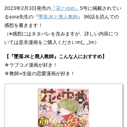
2023年2月3日発売の
『花とゆめ』
5号に掲載されてい
るsora先生の『
墜落JKと廃人教師
』 96話を読んでの
感想を書きます！
（※感想にはネタバレを含みますが、詳しい内容につ
いては是非漫画をご購入くださいm(_ _)m）
【『墜落JKと廃人教師』こんな人におすすめ】
☆ラブコメ漫画が好き！
☆教師×生徒の恋愛漫画が好き！