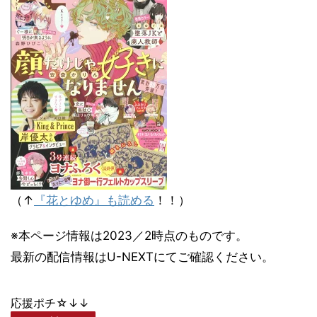
（↑
『花とゆめ』も読める
！！）
※本ページ情報は2023／2時点のものです。
最新の配信情報はU-NEXTにてご確認ください。
応援ポチ☆↓↓