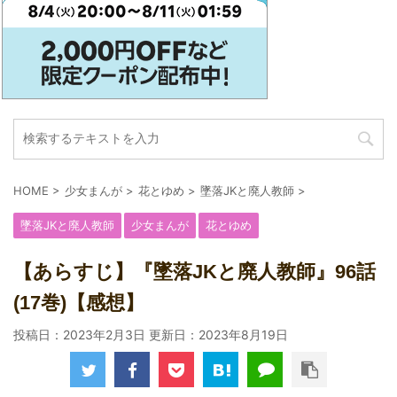
HOME
>
少女まんが
>
花とゆめ
>
墜落JKと廃人教師
>
墜落JKと廃人教師
少女まんが
花とゆめ
【あらすじ】『墜落JKと廃人教師』96話
(17巻)【感想】
投稿日：2023年2月3日 更新日：
2023年8月19日