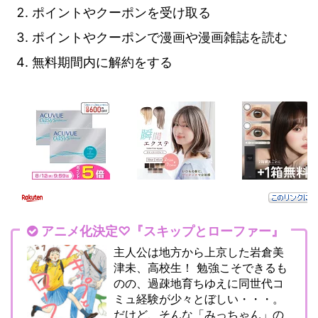
ポイントやクーポンを受け取る
ポイントやクーポンで漫画や漫画雑誌を読む
無料期間内に解約をする
アニメ化決定♡『スキップとローファー』
主人公は地方から上京した岩倉美
津未、高校生！ 勉強こそできるも
のの、過疎地育ちゆえに同世代コ
ミュ経験が少々とぼしい・・・。
だけど、そんな「みっちゃん」の