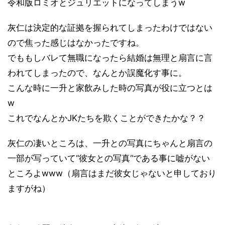
令和版ロミオとジュリエットになってしまうw
灰仁は決定的な証拠を握られてしまったわけではない
ので焦った感じはなかったですね。
でももしバレて無職になったら結婚は無理と扇言に言
われてしまったので、なんとか誤魔化す事に。
こんな時に一升と家飲みした時の写真が役に立つとは
w
これでなんとか
JK
たちを欺くことができたかな？？
灰仁の凄いところは、一升との写真にちゃんと扇言の
一部が写っていて“彼女との写真“である事に嘘がない
ところよ
www
（扇言はまだ彼女じゃないと申しており
ますがね）