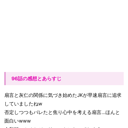
96話の感想とあらすじ
扇言と灰仁の関係に気づき始めた
JK
が早速扇言に追求
していましたね
w
否定しつつもバレたと焦り心中を考える扇言
…
ほんと
面白い
www