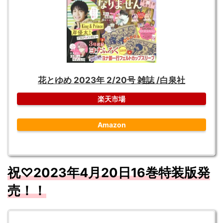
花とゆめ 2023年 2/20号 雑誌 /白泉社
楽天市場
Amazon
祝♡2023
年4
月20
日
16
巻特装版発
売！！