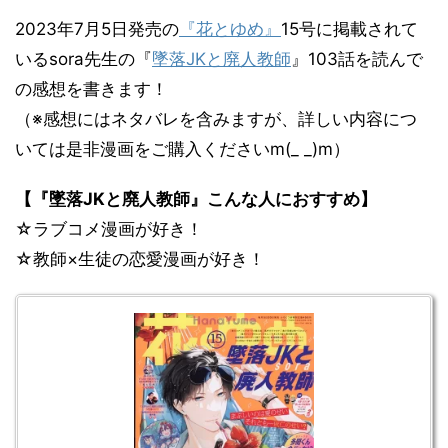
2023年7月5日発売の
『花とゆめ』
15号に掲載されて
いるsora先生の『
墜落JKと廃人教師
』103話を読んで
の感想を書きます！
（※感想にはネタバレを含みますが、詳しい内容につ
いては是非漫画をご購入くださいm(_ _)m）
【『墜落JKと廃人教師』こんな人におすすめ】
☆ラブコメ漫画が好き！
☆教師×生徒の恋愛漫画が好き！