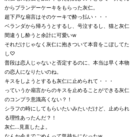
からブランデーケーキをもらった灰仁。
超下戸な扇言はそのケーキで酔っ払い・・・
ベランダから帰ろうとするし、号泣するし、猫と灰仁
間違うし酔うと余計に可愛いw
それだけじゃなく灰仁に抱きついて本音をこぼしてた
し♡
普段は恋人じゃないと否定するのに、本当は早く本物
の恋人になりたいのね。
キスをしようとするも灰仁に止められて・・・
っていうか扇言からのキスを止めることができる灰仁
のコンプラ意識高くない？！
シラフの時にしてもらいたいみたいだけど、止められ
る理性あったんだ？！
灰仁…見直したよ。
なんか今までごめんって気持ちになったw