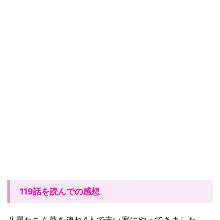
119
話
を読んでの
感想
八尋たちも葵を連れ4人で赤い家にやってきました