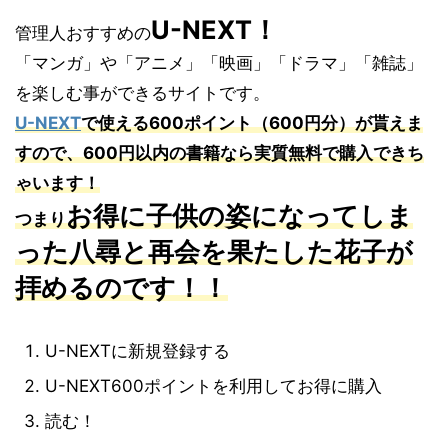
U-NEXT
！
管理人おすすめの
「マンガ」や「アニメ」「映画」「ドラマ」「雑誌」
を楽しむ事ができるサイトです。
U-NEXT
で使える
600
ポイント（
600
円分）が貰えま
すので、
600
円以内の書籍なら実質無料で購入できち
ゃいます！
お得に子供の姿になってしま
つまり
った八尋と再会を果たした花子が
拝めるの
です！！
U-NEXTに新規登録する
U-NEXT600ポイントを利用してお得に購入
読む！