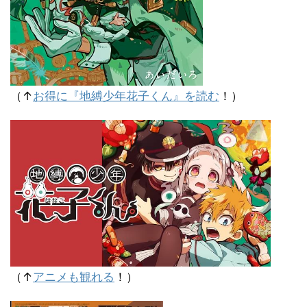
（↑
お得に『地縛少年花子くん』を読む
！）
（↑
アニメも観れる
！）