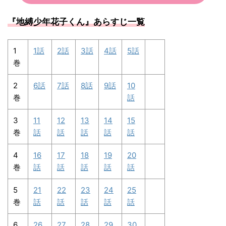
『地縛少年花子くん
』あらすじ一覧
1
1話
2話
3話
4話
5話
巻
2
6話
7話
8話
9話
10
巻
話
3
11
12
13
14
15
巻
話
話
話
話
話
4
16
17
18
19
20
巻
話
話
話
話
話
5
21
22
23
24
25
巻
話
話
話
話
話
6
26
27
28
29
30