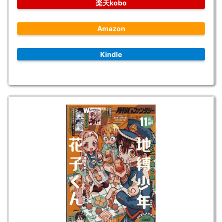
楽天kobo
Amazon
Kindle