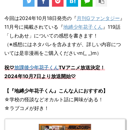
今回は2024年10月18日発売の『
月刊Gファンタジー
』
11月号に掲載されている『
地縛少年花子くん
』119話
「しわあせ」についての感想を書きます！
（※感想にはネタバレを含みますが、詳しい内容につ
いては是非漫画をご購入くださいm(_ _)m）
祝♡
放課後少年花子くん
TVアニメ放送決定！
2024年10月7日より放送開始♡
【『地縛少年花子くん』こんな人におすすめ】
☆学校の怪談などオカルト話に興味がある！
☆ラブコメが好き！