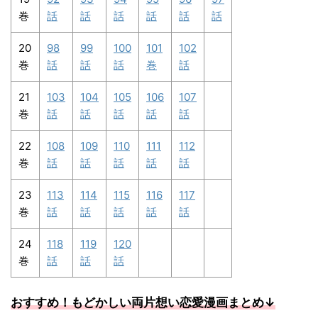
巻
話
話
話
話
話
話
20
98
99
100
101
102
巻
話
話
話
巻
話
21
103
104
105
106
107
巻
話
話
話
話
話
22
108
109
110
111
112
巻
話
話
話
話
話
23
113
114
115
116
117
巻
話
話
話
話
話
24
118
119
120
巻
話
話
話
おすすめ！もどかしい両片想い恋愛漫画まとめ↓