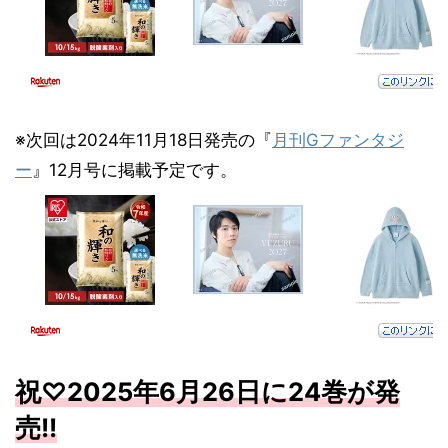
※次回は2024年11月18日発売の『
月刊Gファンタジ
ー
』12月号に掲載予定です。
祝♡2025年6月
26
日に24
巻が発
売
!!