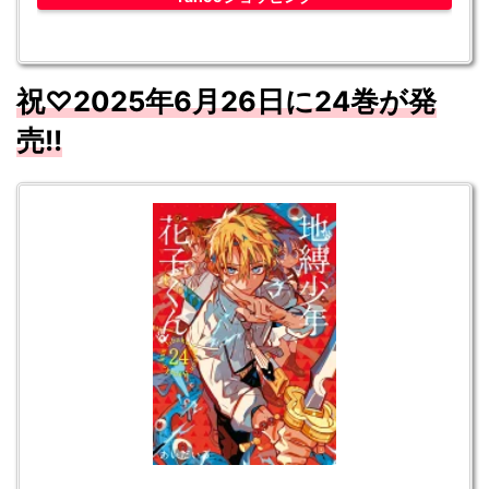
祝♡2025年6月
26
日に24
巻が発
売
!!