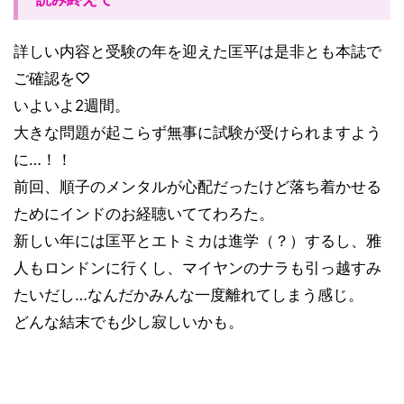
詳しい内容と受験の年を迎えた匡平は是非とも本誌で
ご確認を
♡
いよいよ
2
週間。
大きな問題が起こらず無事に試験が受けられますよう
に
…
！！
前回、順子のメンタルが心配だったけど落ち着かせる
ためにインドのお経聴いててわろた。
新しい年には匡平とエトミカは進学（？）するし、雅
人もロンドンに行くし、マイヤンのナラも引っ越すみ
たいだし
…
なんだかみんな一度離れてしまう感じ。
どんな結末でも少し寂しいかも。