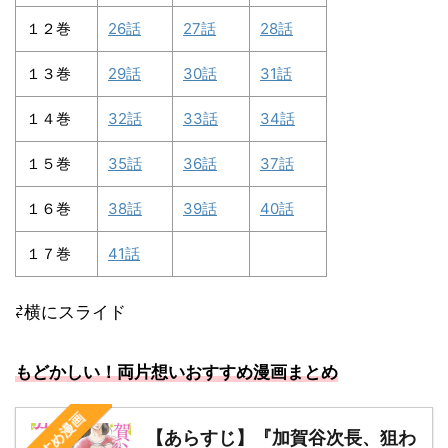
１２巻
26話
27話
28話
１３巻
29話
30話
31話
１４巻
32話
33話
34話
１５巻
35話
36話
37話
１６巻
38話
39話
40話
１７巻
41話
⇄横にスライド
もどかしい！両片想いおすすめ漫画まとめ
おすすめ漫画
【あらすじ】『加賀谷次長、狙わ