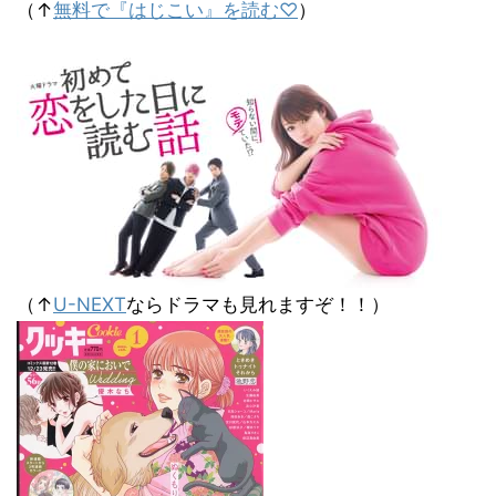
（↑
無料で『はじこい』を読む♡
）
（↑
U-NEXT
ならドラマも見れますぞ！！）