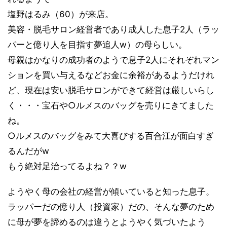
塩野はるみ（60）が来店。
美容・脱毛サロン経営者であり成人した息子2人（ラッ
パーと億り人を目指す夢追人w）の母らしい。
母親はかなりの成功者のようで息子2人にそれぞれマン
ションを買い与えるなどお金に余裕があるようだけれ
ど、現在は安い脱毛サロンができて経営は厳しいらし
く・・・宝石や○ルメスのバッグを売りにきてました
ね。
○ルメスのバッグをみて大喜びする百合江が面白すぎ
るんだがw
もう絶対足治ってるよね？？w
ようやく母の会社の経営が傾いていると知った息子。
ラッパーだの億り人（投資家）だの、そんな夢のため
に母が夢を諦めるのは違うとようやく気づいたよう