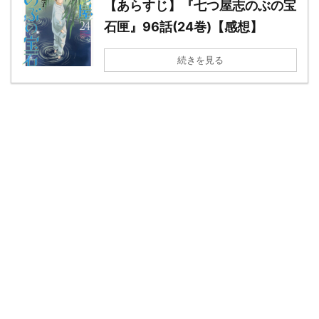
【あらすじ】『七つ屋志のぶの宝
石匣』96話(24巻)【感想】
続きを見る