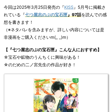
今回は2025年3月25日発売の『
KISS
』5月号に掲載さ
れている『
七つ屋志のぶの宝石匣
』97
話
を読んでの感
想を書きます！
（※ネタバレを含みますが、詳しい内容については是
非漫画をご購入くださいm(_ _)m）
【『七つ屋志のぶの宝石匣』こんな人におすすめ】
☆宝石や鉱物のうんちくに興味がある！
☆のだめの二ノ宮先生の作品が好き！