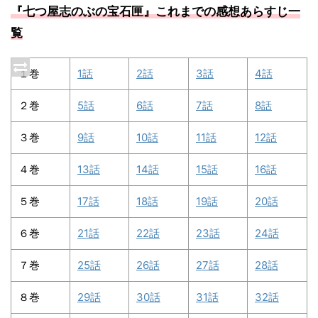
『七つ屋志のぶの宝石匣』これまでの感想あらすじ一
覧
１巻
1話
2話
3話
4話
２巻
5話
6話
7話
8話
３巻
9話
10話
11話
12話
４巻
13話
14話
15話
16話
５巻
17話
18話
19話
20話
６巻
21話
22話
23話
24話
７巻
25話
26話
27話
28話
８巻
29話
30話
31話
32話