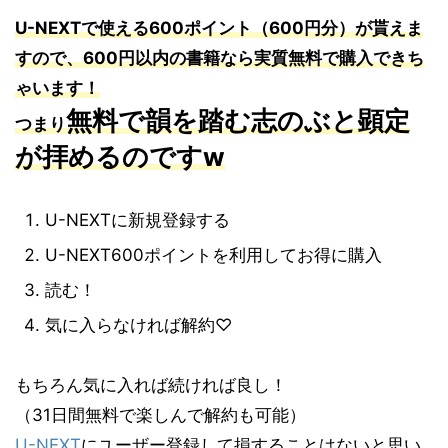
U-NEXT
で使える
600
ポイント（
600
円分）が貰えま
すので、
600
円以内の書籍なら実質無料で購入できち
ゃいます！
無料で韻を踏む志のぶと顕定
つまり
が拝めるのですw
U-NEXTに新規登録する
U-NEXT600ポイントを利用してお得に購入
読む！
気に入らなければ解約♡
もちろん気に入れば続ければ良し！
（31日間無料で楽しんで解約も可能）
U-NEXT
にユーザー登録して損することはないと思い