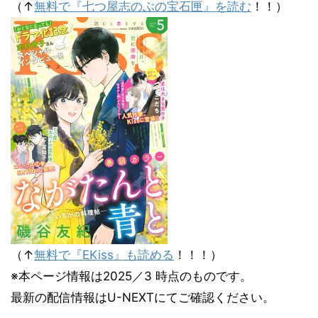
（↑
無料で『七つ屋志のぶの宝石匣』を読む
！！）
（↑
無料で『EKiss』も読める
！！！）
※本ページ情報は2025／3 時点のものです。
最新の配信情報はU-NEXTにてご確認ください。