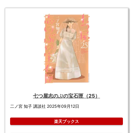
七つ屋志のぶの宝石匣（25）
二ノ宮 知子 講談社 2025年09月12日
楽天ブックス