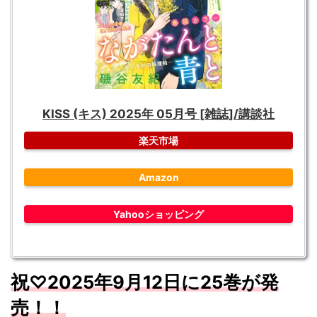
KISS (キス) 2025年 05月号 [雑誌]/講談社
楽天市場
Amazon
Yahooショッピング
祝♡
2025
年9
月12
日に25
巻が発
売！！