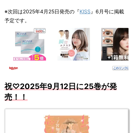
※次回は2025年4月25日発売の『
KISS
』6月号に掲載
予定です。
祝♡
2025
年9
月12
日に25
巻が発
売！！