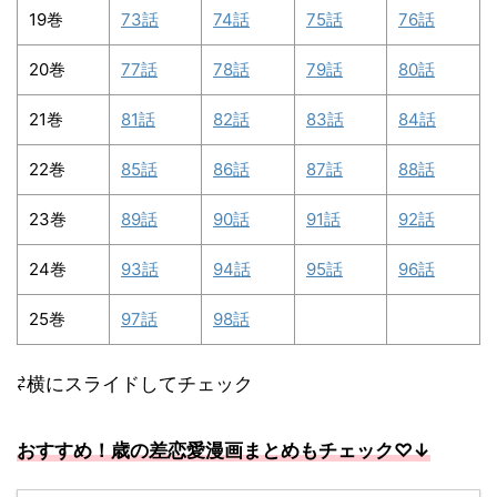
19巻
73話
74話
75話
76話
20巻
77話
78話
79話
80話
21巻
81話
82話
83話
84話
22巻
85話
86話
87話
88話
23巻
89話
90話
91話
92話
24巻
93話
94話
95話
96話
25巻
97話
98話
⇄横にスライドしてチェック
おすすめ！歳の差恋愛漫画まとめもチェック
♡↓