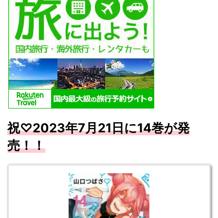
祝
♡2023
年7
月
21
日に14
巻が発
売！！