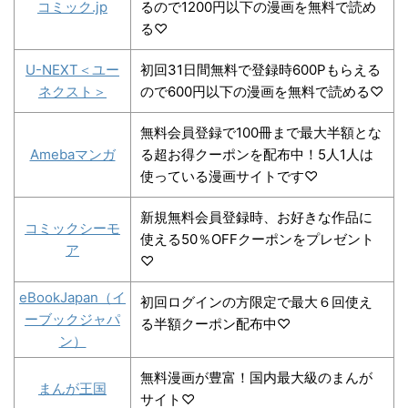
コミック.jp
るので1200円以下の漫画を無料で読め
る♡
U-NEXT＜ユー
初回31日間無料で登録時600Pもらえる
ネクスト＞
ので600円以下の漫画を無料で読める♡
無料会員登録で100冊まで最大半額とな
Amebaマンガ
る超お得クーポンを配布中！5人1人は
使っている漫画サイトです♡
新規無料会員登録時、
お好きな作品に
コミックシーモ
使える50％OFFクーポン
をプレゼント
ア
♡
eBookJapan（イ
初回ログインの方限定で最大６回使え
ーブックジャパ
る半額クーポン配布中♡
ン）
無料漫画が豊富！国内最大級のまんが
まんが王国
サイト♡