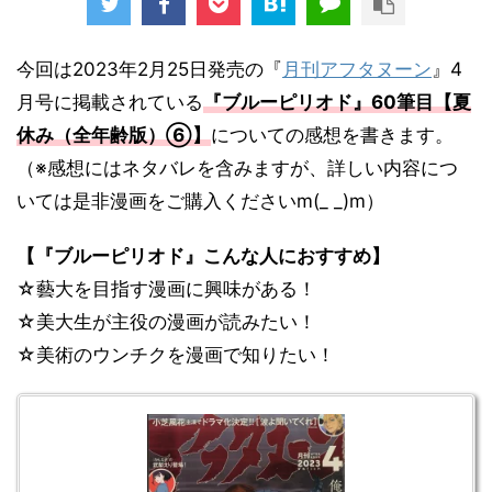
今回は2023年2月25日発売の『
月刊アフタヌーン
』4
月号に掲載されている
『ブルーピリオド』60
筆目
【夏
休み（全年齢版）⑥
】
についての感想を書きます。
（※感想にはネタバレを含みますが、詳しい内容につ
いては是非漫画をご購入くださいm(_ _)m）
【『ブルーピリオド』こんな人におすすめ】
☆藝大を目指す漫画に興味がある！
☆美大生が主役の漫画が読みたい！
☆美術のウンチクを漫画で知りたい！