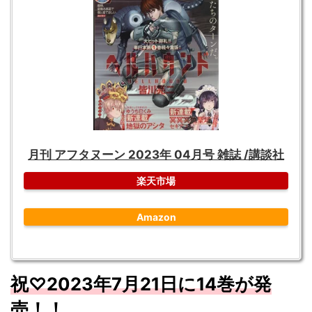
月刊 アフタヌーン 2023年 04月号 雑誌 /講談社
楽天市場
Amazon
祝
♡2023
年7
月
21
日に14
巻が発
売！！