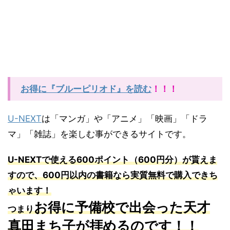
お得に『ブルーピリオド』を読む
！！！
U-NEXT
は「マンガ」や「アニメ」「映画」「ドラ
マ」「雑誌」を楽しむ事ができるサイトです。
U-NEXT
で使える
600
ポイント（
600
円分）が貰えま
すので、
600
円以内の書籍なら実質無料で購入できち
ゃいます！
お得に予備校で出会った天才
つまり
真田まち子が拝めるのです！！