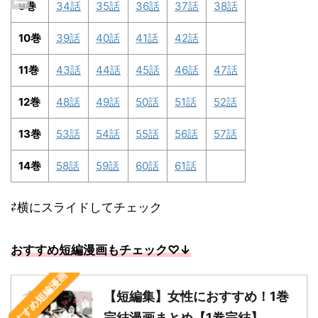
9巻
34話
35話
36話
37話
38話
10巻
39話
40話
41話
42話
11巻
43話
44話
45話
46話
47話
12巻
48話
49話
50話
51話
52話
13巻
53話
54話
55話
56話
57話
14巻
58話
59話
60話
61話
⇄横にスライドしてチェック
おすすめ短編漫画もチェック♡↓
おすすめ短編漫画
【短編集】女性におすすめ！1巻
完結漫画まとめ【1巻完結】