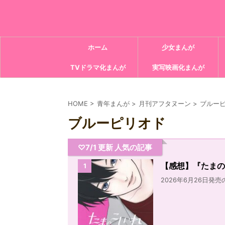
ホーム
少女まんが
TVドラマ化まんが
実写映画化まんが
HOME
>
青年まんが
>
月刊アフタヌーン
>
ブルー
ブルーピリオド
♡7/1 更新 人気の記事
【感想】『たまの
1
2026年6月26日発