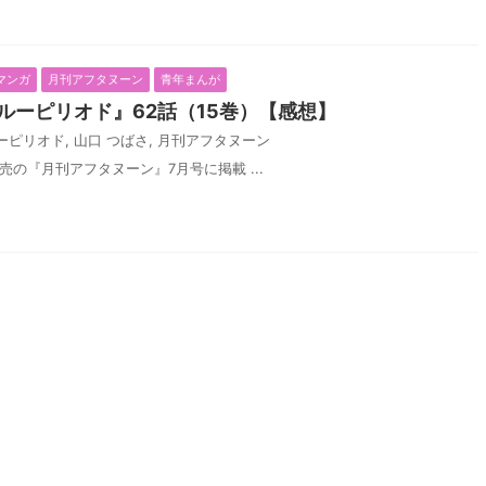
マンガ
月刊アフタヌーン
青年まんが
ルーピリオド』62話（15巻）【感想】
ーピリオド
,
山口 つばさ
,
月刊アフタヌーン
発売の『月刊アフタヌーン』7月号に掲載 ...