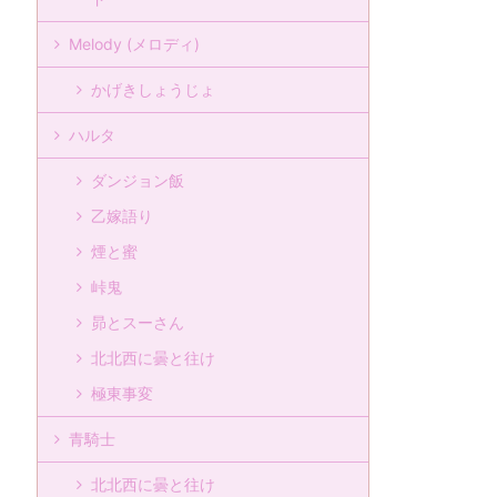
Melody (メロディ)
かげきしょうじょ
ハルタ
ダンジョン飯
乙嫁語り
煙と蜜
峠鬼
昴とスーさん
北北西に曇と往け
極東事変
青騎士
北北西に曇と往け