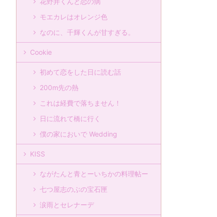
花野井くんと恋の病
モエカレはオレンジ色
なのに、千輝くんが甘すぎる。
Cookie
初めて恋をした日に読む話
200m先の熱
これは経費で落ちません！
日に流れて橋に行く
僕の家においで Wedding
KISS
ながたんと青とーいちかの料理帖ー
七つ屋志のぶの宝石匣
涙雨とセレナーデ