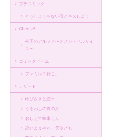
プチコミック
どうしようもない僕とキスしよう
Cheese!
殉国のアルファ〜オメガ・ベルサイ
ユ〜
コミックビーム
ファミレス行こ。
デザート
ゆびさきと恋々
うるわしの宵の月
おしえて執事くん
恋せよまやかし天使ども