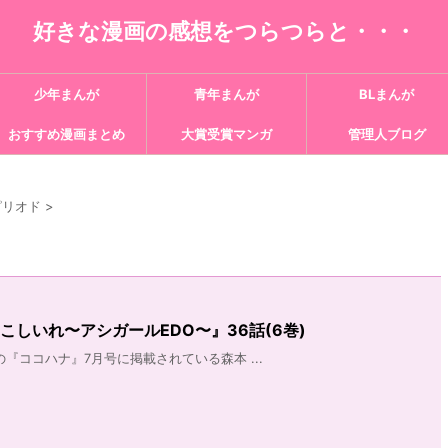
好きな漫画の感想をつらつらと・・・
少年まんが
青年まんが
BLまんが
おすすめ漫画まとめ
大賞受賞マンガ
管理人ブログ
ピリオド
>
こしいれ〜アシガールEDO〜』36話(6巻)
売の『ココハナ』7月号に掲載されている森本 ...