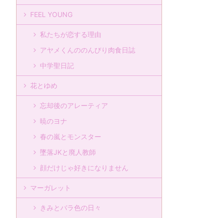
FEEL YOUNG
私たちが恋する理由
アヤメくんののんびり肉食日誌
中学聖日記
花とゆめ
忘却後のアレーティア
暁のヨナ
春の嵐とモンスター
墜落JKと廃人教師
顔だけじゃ好きになりません
マーガレット
きみとバラ色の日々