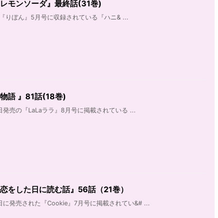
レモンソーダ』最終話(31巻)
の『りぼん』5月号に収録されている『ハニ& ...
語 』81話(18巻)
日発売の『LaLaララ』8月号に掲載されている ...
恋をした日に読む話』56話（21巻）
日に発売された『Cookie』7月号に掲載されてい&# ...