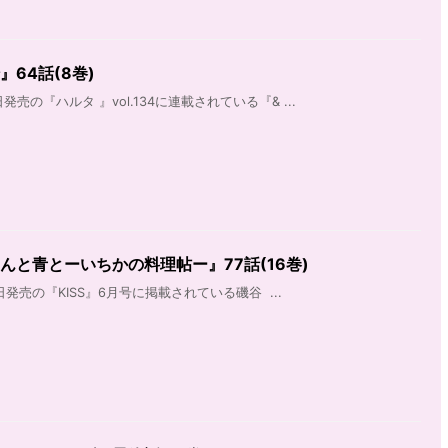
64話(8巻)
日発売の『ハルタ 』vol.134に連載されている『& ...
んと青とーいちかの料理帖ー』77話(16巻)
日発売の『KISS』6月号に掲載されている磯谷  ...