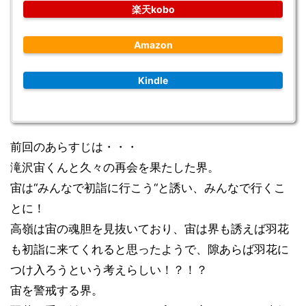
楽天kobo
Amazon
Kindle
前回のあらすじは・・・
滝沢宙くんと久々の再会を果たした界。
宙は
“みんなで初詣に行こう“と誘い、みんなで行くこ
とに！
高嶺は宙の魂胆を見抜いており、
宙は界も誘えば羽花
も初詣に来てくれると思ったようで、
隙あらば羽花に
つけ入ろうという考えらしい！？！？
宙を警戒する界。