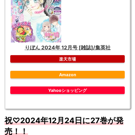
りぼん 2024年 12月号 [雑誌]/集英社
楽天市場
Amazon
Yahooショッピング
祝♡
2024
年12
月
24
日に27
巻が発
売！！