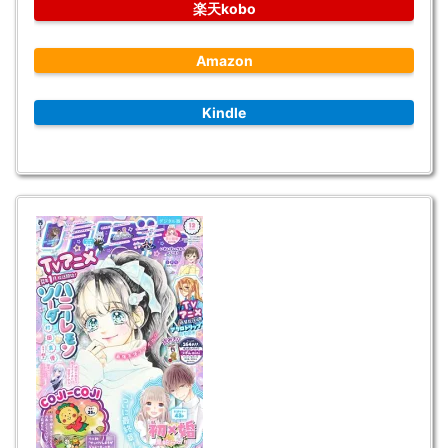
楽天kobo
Amazon
Kindle