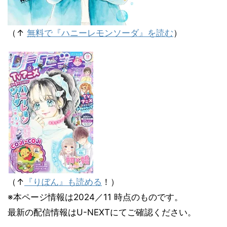
（↑
無料で『ハニーレモンソーダ』を読む
）
（↑
『りぼん』も読める
！）
※本ページ情報は2024／11 時点のものです。
最新の配信情報はU-NEXTにてご確認ください。