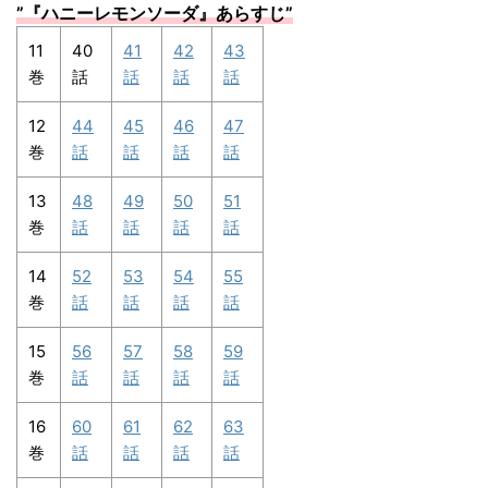
”
『ハニーレモンソーダ』あらすじ
”
11
40
41
42
43
巻
話
話
話
話
12
44
45
46
47
巻
話
話
話
話
13
48
49
50
51
巻
話
話
話
話
14
52
53
54
55
巻
話
話
話
話
15
56
57
58
59
巻
話
話
話
話
16
60
61
62
63
巻
話
話
話
話