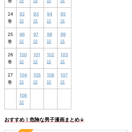
巻
話
話
話
話
24
92
93
94
95
巻
話
話
話
話
25
96
97
98
99
巻
話
話
話
話
26
100
101
102
103
巻
話
話
話
話
27
104
105
106
107
巻
話
話
話
話
108
話
おすすめ！危険な男子漫画まとめ↓