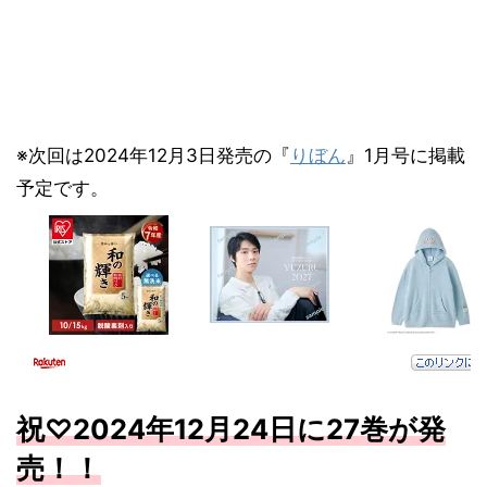
※次回は2024年12月3日発売の『
りぼん
』1月号に掲載
予定です。
祝♡
2024
年12
月
24
日に27
巻が発
売！！