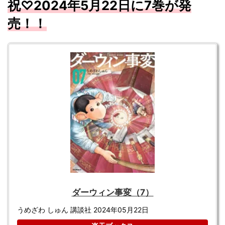
祝♡
2024
年5
月
22
日に7
巻が発
売！！
ダーウィン事変（7）
うめざわ しゅん 講談社 2024年05月22日