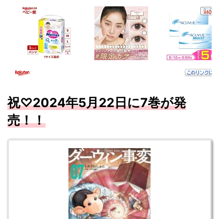
祝♡
2024
年5
月
22
日に7
巻が発
売！！