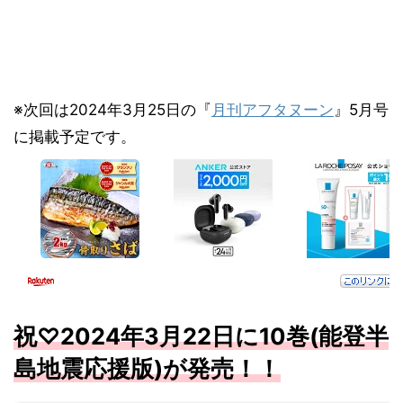
※次回は2024年3月25日の『
月刊アフタヌーン
』5月号
に掲載予定です。
祝♡
2024
年3
月
22
日に10
巻(能登半
島地震応援版)が発売！！