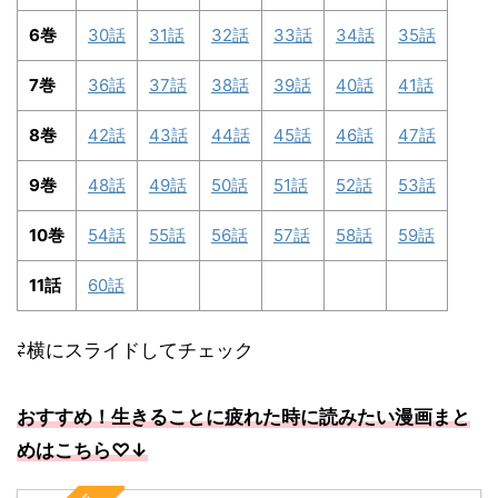
6巻
30話
31話
32話
33話
34話
35話
7巻
36話
37話
38話
39話
40話
41話
8巻
42話
43話
44話
45話
46話
47話
9巻
48話
49話
50話
51話
52話
53話
10巻
54話
55話
56話
57話
58話
59話
11話
60話
⇄横にスライドしてチェック
おすすめ！生きることに疲れた時に読みたい漫画まと
めはこちら
♡↓