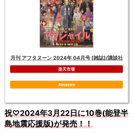
月刊 アフタヌーン 2024年 04月号 [雑誌]/講談社
楽天市場
Amazon
祝♡
2024
年3
月
22
日に10
巻(能登半
島地震応援版)が発売！！