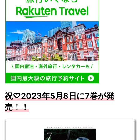
祝
♡2023
年5
月8
日に7
巻が発
売！！