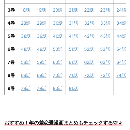
3巻
18話
19話
20話
21話
22話
23話
24話
4巻
28話
29話
30話
31話
32話
33話
34話
5巻
38話
39話
40話
41話
42話
43話
44話
6巻
48話
49話
50話
51話
52話
53話
54話
7巻
58話
59話
60話
61話
62話
63話
64話
8巻
68話
69話
70話
71話
72話
73話
74話
9巻
78話
79話
80話
81話
おすすめ！年の差恋愛漫画まとめもチェックする
♡↓