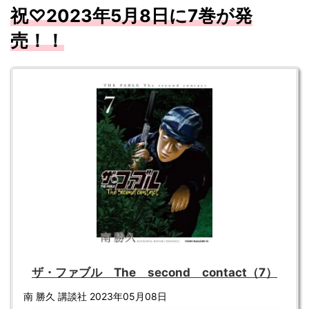
祝
♡2023
年5
月8
日に7
巻が発
売！！
ザ・ファブル The second contact（7）
南 勝久 講談社 2023年05月08日