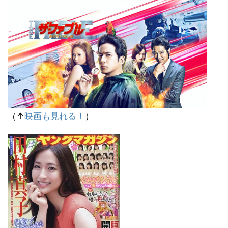
（↑
映画も見れる！
）