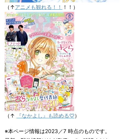
（↑
アニメも観れる！！
！！）
（↑
『なかよし』も読める♡
）
※本ページ情報は2023／7 時点のものです。