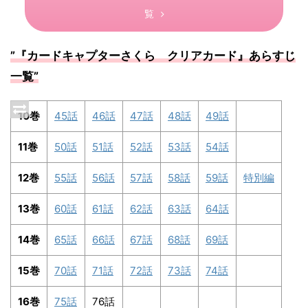
覧
”『カードキャプターさくら クリアカード』あらすじ
一覧”
10巻
45話
46話
47話
48話
49話
11巻
50話
51話
52話
53話
54話
12巻
55話
56話
57話
58話
59話
特別編
13巻
60話
61話
62話
63話
64話
14巻
65話
66話
67話
68話
69話
15巻
70話
71話
72話
73話
74話
16巻
75話
76話