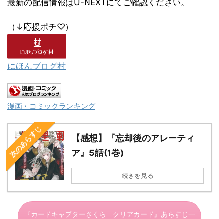
最新の配信情報はU-NEXTにてご確認ください。
（↓応援ポチ♡）
にほんブログ村
漫画・コミックランキング
次のあらすじ
【感想】『忘却後のアレーティ
ア』5話(1巻)
続きを見る
『カードキャプターさくら クリアカード』あらすじ一