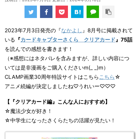
2023年7月3日発売の『
なかよし
』8月号に掲載されて
いる
『
カードキャプターさくら クリアカード
』75
話
を読んでの感想を書きます！
（※感想にはネタバレを含みますが、詳しい内容につ
いては是非漫画をご購入くださいm(_ _)m）
CLAMP画業30周年特設サイトはこちら
こちら
☆
アニメ続編が決定しましたね♡うれいー♡♡♡
【『クリアカード編』こんな人におすすめ】
☆魔法少女が好き！
☆中学生になったさくらたちの活躍が見たい！