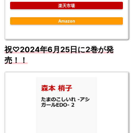
楽天市場
Amazon
祝♡
2024
年6
月
25
日に2
巻が発
売！！