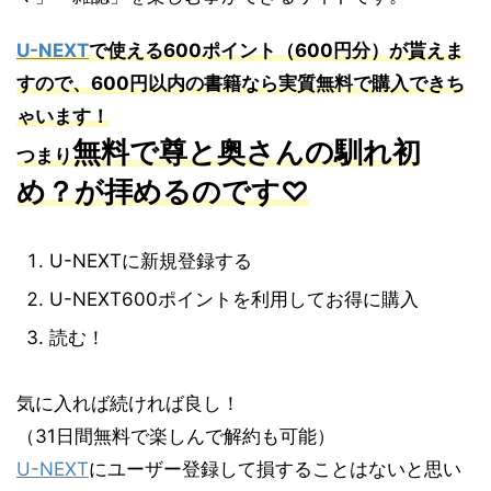
U-NEXT
で使える
600
ポイント（
600
円分）が貰えま
すので、
600
円以内の書籍なら実質無料で購入できち
ゃいます！
無料で尊と奥さんの馴れ初
つまり
め？が拝めるのです♡
U-NEXTに新規登録する
U-NEXT600ポイントを利用してお得に購入
読む！
気に入れば続ければ良し！
（31日間無料で楽しんで解約も可能）
U-NEXT
にユーザー登録して損することはないと思い