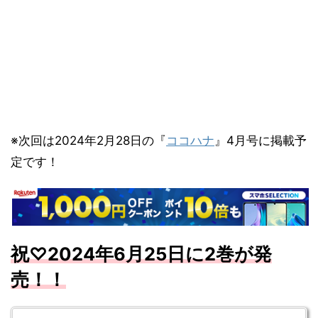
※次回は2024年2月28日の『
ココハナ
』4月号に掲載予
定です！
祝♡
2024
年6
月
25
日に2
巻が発
売！！