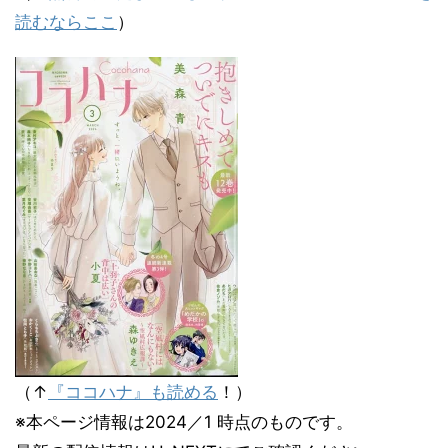
読むならここ
）
（↑
『ココハナ』も読める
！）
※本ページ情報は2024／1 時点のものです。