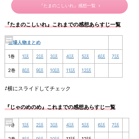
『たまのこしいれ』感想一覧
『たまのこしいれ』これまでの感想あらすじ一覧
登場人物まとめ
1巻
1話
2話
3話
4話
5話
6話
7話
2巻
8話
9話
10話
11話
12話
⇄横にスライドしてチェック
『じゃのめのめ』これまでの感想あらすじ一覧
1巻
1話
2話
3話
4話
5話
6話
7話
2巻
8話
9話
10話
11話
12話