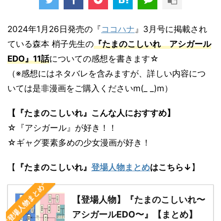
2024年1月26日発売の『
ココハナ
』3月号に掲載され
ている森本 梢子先生の
『たまのこしいれ アシガール
EDO』11話
についての感想を書きます☆
（※感想にはネタバレを含みますが、詳しい内容につ
いては是非漫画をご購入くださいm(_ _)m）
【『たまのこしいれ』こんな人におすすめ】
☆『アシガール』が好き！！
☆ギャグ要素多めの少女漫画が好き！
【
『たまのこしいれ』
登場人物まとめ
はこちら↓
】
“登場人物まとめ”
【登場人物】『たまのこしいれ〜
アシガールEDO〜』【まとめ】