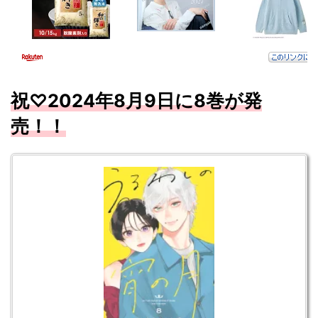
祝♡
2024
年8
月9
日に8
巻が発
売！！