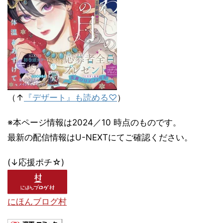
（↑
『デザート』も読める♡
）
※本ページ情報は2024／10 時点のものです。
最新の配信情報はU-NEXTにてご確認ください。
(↓応援ポチ☆)
にほんブログ村