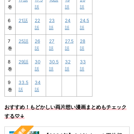
巻
話
話
話
6
21話
22
23
24
24.5
巻
話
話
話
話
7
25話
26
27
27.5
28
巻
話
話
話
話
8
29話
30
30.5
32
33
巻
話
話
話
話
9
33.5
34
巻
話
話
おすすめ！もどかしい両片想い漫画まとめもチェック
する
♡↓