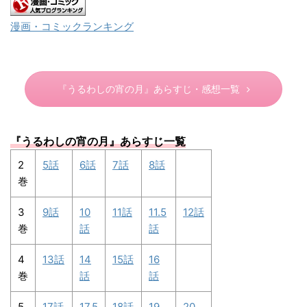
漫画・コミックランキング
『うるわしの宵の月』あらすじ・感想一覧
『うるわしの宵の月
』あらすじ一覧
2
5話
6話
7話
8話
巻
3
9話
10
11話
11.5
12話
巻
話
話
4
13話
14
15話
16
巻
話
話
5
17話
17.5
18話
19
20