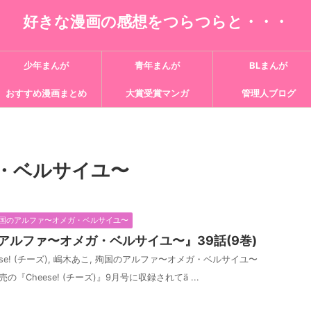
好きな漫画の感想をつらつらと・・・
少年まんが
青年まんが
BLまんが
おすすめ漫画まとめ
大賞受賞マンガ
管理人ブログ
・ベルサイユ〜
国のアルファ〜オメガ・ベルサイユ〜
アルファ〜オメガ・ベルサイユ〜』39話(9巻)
se! (チーズ)
,
嶋木あこ
,
殉国のアルファ〜オメガ・ベルサイユ〜
の『Cheese! (チーズ)』9月号に収録されてӓ ...