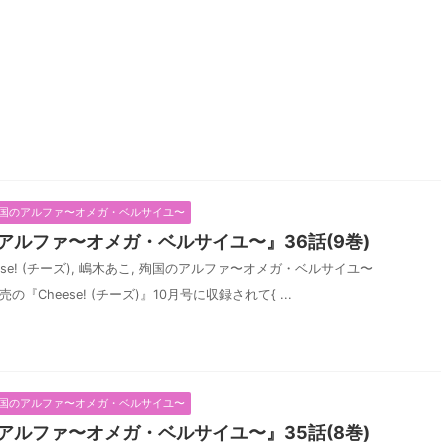
国のアルファ〜オメガ・ベルサイユ〜
アルファ〜オメガ・ベルサイユ〜』36話(9巻)
ese! (チーズ)
,
嶋木あこ
,
殉国のアルファ〜オメガ・ベルサイユ〜
の『Cheese! (チーズ)』10月号に収録されて{ ...
国のアルファ〜オメガ・ベルサイユ〜
アルファ〜オメガ・ベルサイユ〜』35話(8巻)