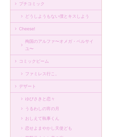
プチコミック
どうしようもない僕とキスしよう
Cheese!
殉国のアルファ〜オメガ・ベルサイ
ユ〜
コミックビーム
ファミレス行こ。
デザート
ゆびさきと恋々
うるわしの宵の月
おしえて執事くん
恋せよまやかし天使ども