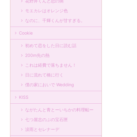
花野井くんと恋の病
モエカレはオレンジ色
なのに、千輝くんが甘すぎる。
Cookie
初めて恋をした日に読む話
200m先の熱
これは経費で落ちません！
日に流れて橋に行く
僕の家においで Wedding
KISS
ながたんと青とーいちかの料理帖ー
七つ屋志のぶの宝石匣
涙雨とセレナーデ