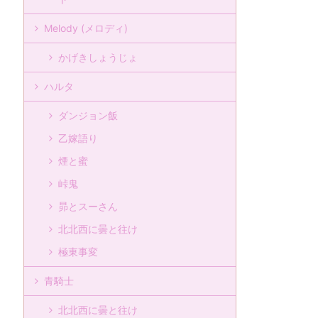
Melody (メロディ)
かげきしょうじょ
ハルタ
ダンジョン飯
乙嫁語り
煙と蜜
峠鬼
昴とスーさん
北北西に曇と往け
極東事変
青騎士
北北西に曇と往け