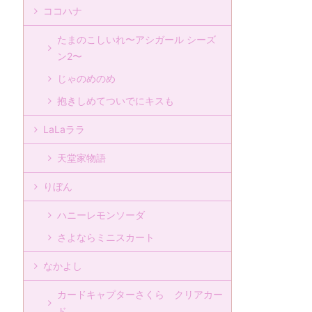
ココハナ
たまのこしいれ〜アシガール シーズ
ン2〜
じゃのめのめ
抱きしめてついでにキスも
LaLaララ
天堂家物語
りぼん
ハニーレモンソーダ
さよならミニスカート
なかよし
カードキャプターさくら クリアカー
ド