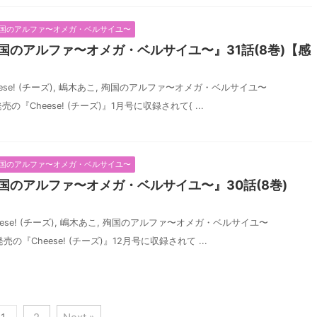
国のアルファ〜オメガ・ベルサイユ〜
国のアルファ〜オメガ・ベルサイユ〜』31話(8巻)【感
ese! (チーズ)
,
嶋木あこ
,
殉国のアルファ〜オメガ・ベルサイユ〜
売の『Cheese! (チーズ)』1月号に収録されて{ ...
国のアルファ〜オメガ・ベルサイユ〜
国のアルファ〜オメガ・ベルサイユ〜』30話(8巻)
ese! (チーズ)
,
嶋木あこ
,
殉国のアルファ〜オメガ・ベルサイユ〜
売の『Cheese! (チーズ)』12月号に収録されて ...