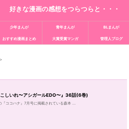
好きな漫画の感想をつらつらと・・・
少年まんが
青年まんが
BLまんが
おすすめ漫画まとめ
大賞受賞マンガ
管理人ブログ
>
こしいれ〜アシガールEDO〜』36話(6巻)
売の『ココハナ』7月号に掲載されている森本 ...