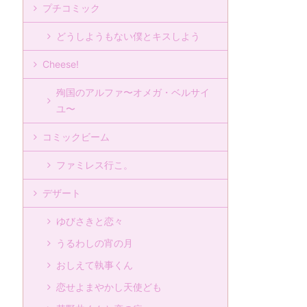
プチコミック
どうしようもない僕とキスしよう
Cheese!
殉国のアルファ〜オメガ・ベルサイ
ユ〜
コミックビーム
ファミレス行こ。
デザート
ゆびさきと恋々
うるわしの宵の月
おしえて執事くん
恋せよまやかし天使ども