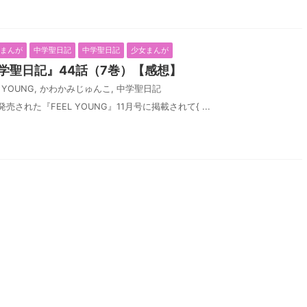
化まんが
中学聖日記
中学聖日記
少女まんが
学聖日記』44話（7巻）【感想】
L YOUNG
,
かわかみじゅんこ
,
中学聖日記
発売された『FEEL YOUNG』11月号に掲載されて{ ...