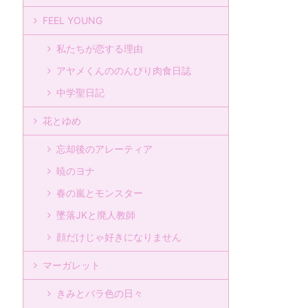
FEEL YOUNG
私たちが恋する理由
アヤメくんののんびり肉食日誌
中学聖日記
花とゆめ
忘却後のアレーティア
暁のヨナ
春の嵐とモンスター
墜落JKと廃人教師
顔だけじゃ好きになりません
マーガレット
きみとバラ色の日々