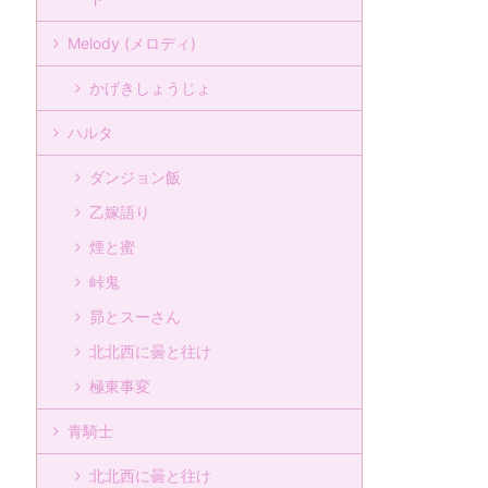
Melody (メロディ)
かげきしょうじょ
ハルタ
ダンジョン飯
乙嫁語り
煙と蜜
峠鬼
昴とスーさん
北北西に曇と往け
極東事変
青騎士
北北西に曇と往け