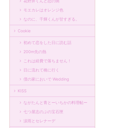
花野井くんと恋の病
モエカレはオレンジ色
なのに、千輝くんが甘すぎる。
Cookie
初めて恋をした日に読む話
200m先の熱
これは経費で落ちません！
日に流れて橋に行く
僕の家においで Wedding
KISS
ながたんと青とーいちかの料理帖ー
七つ屋志のぶの宝石匣
涙雨とセレナーデ