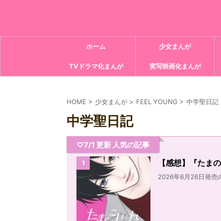
ホーム
少女まんが
TVドラマ化まんが
実写映画化まんが
HOME
>
少女まんが
>
FEEL YOUNG
>
中学聖日記
中学聖日記
♡7/1 更新 人気の記事
【感想】『たまの
1
2026年6月26日発