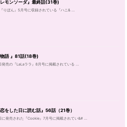
レモンソーダ』最終話(31巻)
の『りぼん』5月号に収録されている『ハニ& ...
語 』81話(18巻)
日発売の『LaLaララ』8月号に掲載されている ...
恋をした日に読む話』56話（21巻）
日に発売された『Cookie』7月号に掲載されてい&# ...