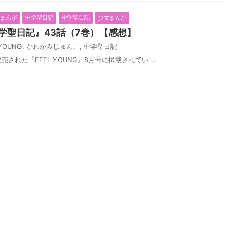
化まんが
中学聖日記
中学聖日記
少女まんが
学聖日記』43話（7巻）【感想】
 YOUNG
,
かわかみじゅんこ
,
中学聖日記
売された『FEEL YOUNG』8月号に掲載されてい ...