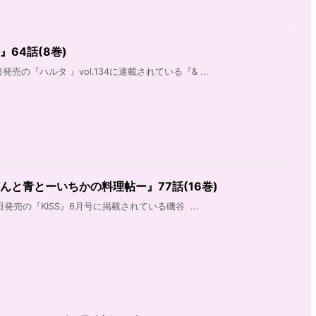
64話(8巻)
日発売の『ハルタ 』vol.134に連載されている『& ...
んと青とーいちかの料理帖ー』77話(16巻)
日発売の『KISS』6月号に掲載されている磯谷  ...