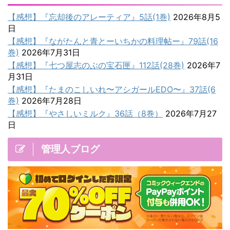
【感想】『忘却後のアレーティア』5話(1巻)
2026年8月5
日
【感想】『ながたんと青とーいちかの料理帖ー』79話(16
巻)
2026年7月31日
【感想】『七つ屋志のぶの宝石匣』112話(28巻)
2026年7
月31日
【感想】『たまのこしいれ〜アシガールEDO〜』37話(6
巻)
2026年7月28日
【感想】『やさしいミルク』36話（8巻）
2026年7月27
日
管理人ブログ