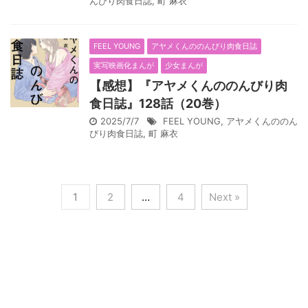
んびり肉食日誌
,
町 麻衣
FEEL YOUNG
アヤメくんののんびり肉食日誌
実写映画化まんが
少女まんが
【感想】『アヤメくんののんびり肉
食日誌』128話（20巻）
2025/7/7
FEEL YOUNG
,
アヤメくんののん
びり肉食日誌
,
町 麻衣
1
2
…
4
Next »