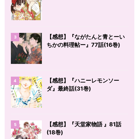
【感想】『ながたんと青とーい
3
ちかの料理帖ー』77話(16巻)
【感想】『ハニーレモンソー
4
ダ』最終話(31巻)
【感想】『天堂家物語 』81話
5
(18巻)