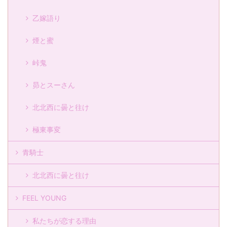
乙嫁語り
煙と蜜
峠鬼
昴とスーさん
北北西に曇と往け
極東事変
青騎士
北北西に曇と往け
FEEL YOUNG
私たちが恋する理由