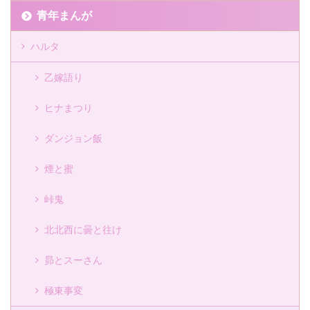
青年まんが
ハルタ
乙嫁語り
ヒナまつり
ダンジョン飯
煙と蜜
峠鬼
北北西に曇と往け
昴とスーさん
極東事変