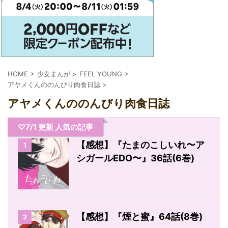
HOME
>
少女まんが
>
FEEL YOUNG
>
アヤメくんののんびり肉食日誌
>
アヤメくんののんびり肉食日誌
♡7/1 更新 人気の記事
【感想】『たまのこしいれ〜ア
1
シガールEDO〜』36話(6巻)
【感想】『煙と蜜』64話(8巻)
2