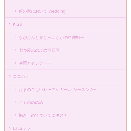
僕の家においで Wedding
KISS
ながたんと青とーいちかの料理帖ー
七つ屋志のぶの宝石匣
涙雨とセレナーデ
ココハナ
たまのこしいれ〜アシガール シーズン2〜
じゃのめのめ
抱きしめてついでにキスも
LaLaララ