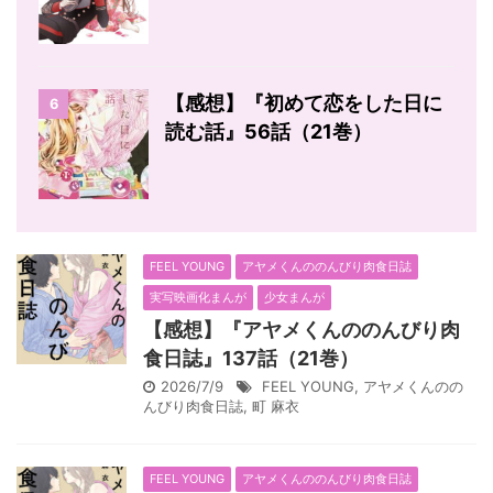
【感想】『初めて恋をした日に
6
読む話』56話（21巻）
FEEL YOUNG
アヤメくんののんびり肉食日誌
実写映画化まんが
少女まんが
【感想】『アヤメくんののんびり肉
食日誌』137話（21巻）
2026/7/9
FEEL YOUNG
,
アヤメくんのの
んびり肉食日誌
,
町 麻衣
FEEL YOUNG
アヤメくんののんびり肉食日誌