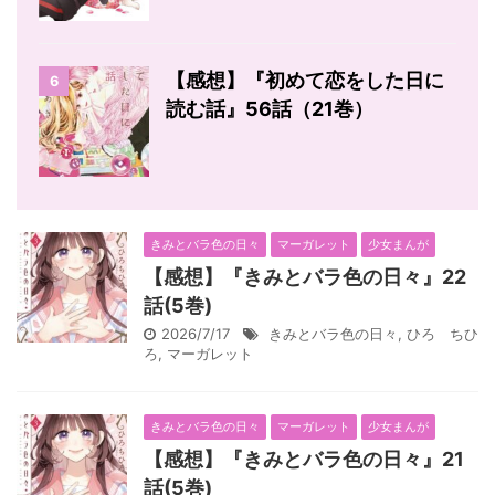
【感想】『初めて恋をした日に
6
読む話』56話（21巻）
きみとバラ色の日々
マーガレット
少女まんが
【感想】『きみとバラ色の日々』22
話(5巻)
2026/7/17
きみとバラ色の日々
,
ひろ ちひ
ろ
,
マーガレット
きみとバラ色の日々
マーガレット
少女まんが
【感想】『きみとバラ色の日々』21
話(5巻)