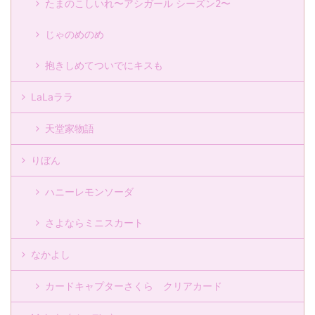
たまのこしいれ〜アシガール シーズン2〜
じゃのめのめ
抱きしめてついでにキスも
LaLaララ
天堂家物語
りぼん
ハニーレモンソーダ
さよならミニスカート
なかよし
カードキャプターさくら クリアカード