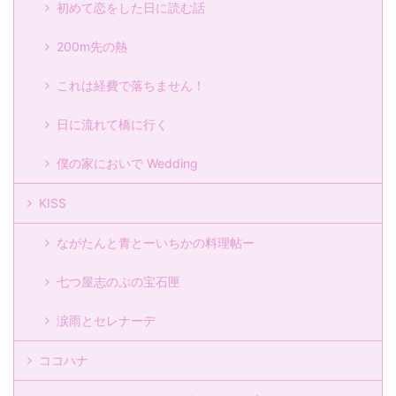
初めて恋をした日に読む話
200m先の熱
これは経費で落ちません！
日に流れて橋に行く
僕の家においで Wedding
KISS
ながたんと青とーいちかの料理帖ー
七つ屋志のぶの宝石匣
涙雨とセレナーデ
ココハナ