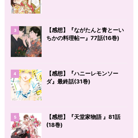
【感想】『ながたんと青とーい
3
ちかの料理帖ー』77話(16巻)
【感想】『ハニーレモンソー
4
ダ』最終話(31巻)
【感想】『天堂家物語 』81話
5
(18巻)