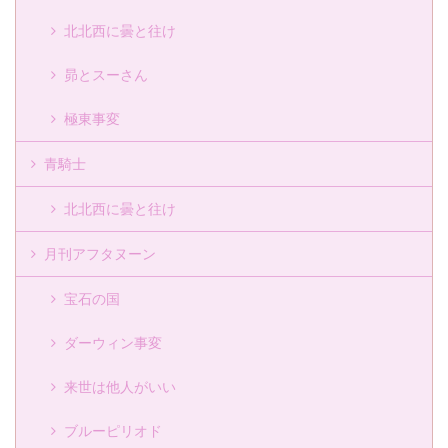
北北西に曇と往け
昴とスーさん
極東事変
青騎士
北北西に曇と往け
月刊アフタヌーン
宝石の国
ダーウィン事変
来世は他人がいい
ブルーピリオド