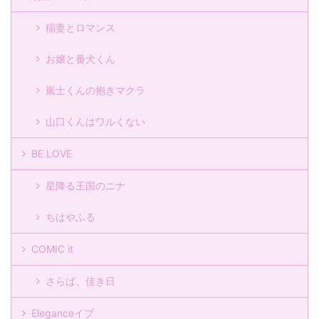
稲妻とロマンス
お嬢と番犬くん
嵐士くんの抱きマクラ
山口くんはワルくない
BE LOVE
星降る王国のニナ
ちはやふる
COMIC it
さらば、佳き日
Eleganceイブ