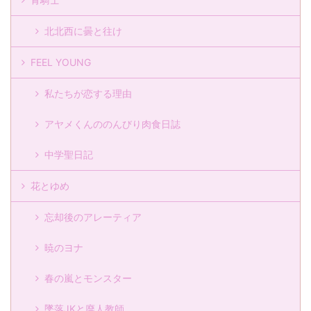
北北西に曇と往け
FEEL YOUNG
私たちが恋する理由
アヤメくんののんびり肉食日誌
中学聖日記
花とゆめ
忘却後のアレーティア
暁のヨナ
春の嵐とモンスター
墜落JKと廃人教師