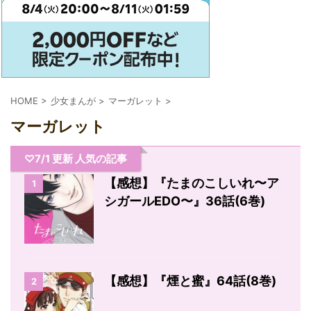
HOME
>
少女まんが
>
マーガレット
>
マーガレット
♡7/1 更新 人気の記事
【感想】『たまのこしいれ〜ア
1
シガールEDO〜』36話(6巻)
【感想】『煙と蜜』64話(8巻)
2