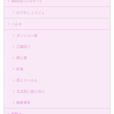
Melody (メロディ)
かげきしょうじょ
ハルタ
ダンジョン飯
乙嫁語り
煙と蜜
峠鬼
昴とスーさん
北北西に曇と往け
極東事変
青騎士