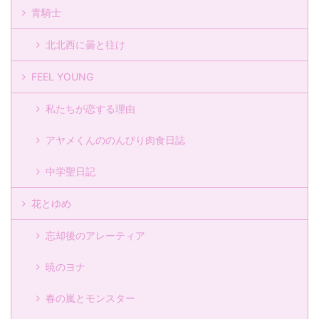
青騎士
北北西に曇と往け
FEEL YOUNG
私たちが恋する理由
アヤメくんののんびり肉食日誌
中学聖日記
花とゆめ
忘却後のアレーティア
暁のヨナ
春の嵐とモンスター