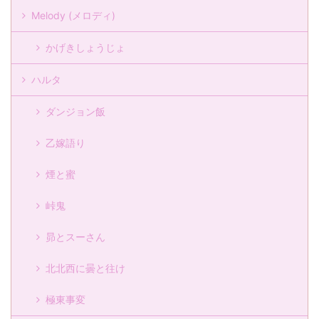
Melody (メロディ)
かげきしょうじょ
ハルタ
ダンジョン飯
乙嫁語り
煙と蜜
峠鬼
昴とスーさん
北北西に曇と往け
極東事変